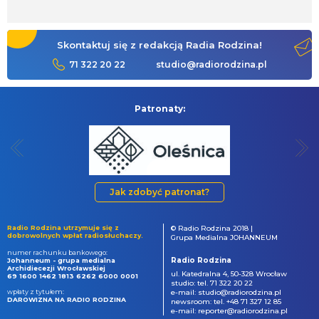
Skontaktuj się z redakcją Radia Rodzina!
71 322 20 22
studio@radiorodzina.pl
Patronaty:
Jak zdobyć patronat?
Radio Rodzina utrzymuje się z
© Radio Rodzina 2018 |
dobrowolnych wpłat radiosłuchaczy.
Grupa Medialna JOHANNEUM
numer rachunku bankowego:
Radio Rodzina
Johanneum - grupa medialna
Archidiecezji Wrocławskiej
ul. Katedralna 4, 50-328 Wrocław
69 1600 1462 1813 6262 6000 0001
studio: tel. 71 322 20 22
wpłaty z tytułem:
e-mail: studio@radiorodzina.pl
DAROWIZNA NA RADIO RODZINA
newsroom: tel. +48 71 327 12 85
e-mail: reporter@radiorodzina.pl