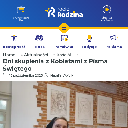
Wołów 99.6
słuchaj
FM
na żywo
Przejdź
do
dostępność
o nas
ramówka
audycje
reklama
treści
Home
»
Aktualności
»
Kościół
»
Dni skupienia z Kobietami z Pisma
Świętego
13 października 2025
Natalia Wójcik