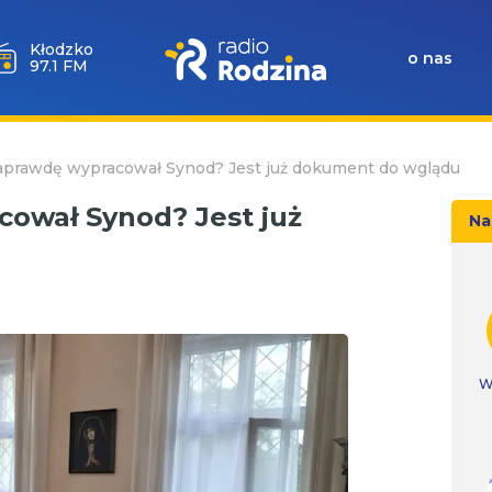
Wołów
o nas
99.6 FM
aprawdę wypracował Synod? Jest już dokument do wglądu
ował Synod? Jest już
Na
W