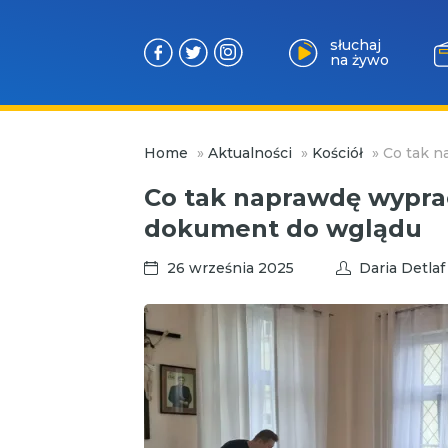
słuchaj
na żywo
Przejdź
Home
»
Aktualności
»
Kościół
»
Co tak n
do
treści
Co tak naprawdę wyprac
dokument do wglądu
26 września 2025
Daria Detlaf