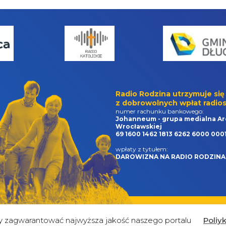
Radio Rodzina utrzymuje się
z dobrowolnych wpłat radios
numer rachunku bankowego:
Johanneum - grupa medialna Ar
Wrocławskiej
69 1600 1462 1813 6262 6000 000
wpłaty z tytułem:
DAROWIZNA NA RADIO RODZINA
by zagwarantować najwyższa jakość naszego portalu
Poliy