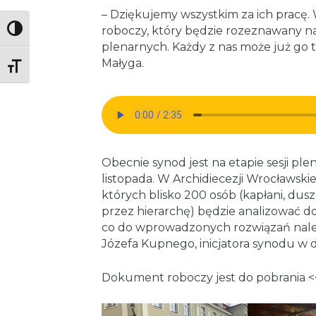
– Dziękujemy wszystkim za ich pracę.
roboczy, który będzie rozeznawany na
Toggle High Contrast
plenarnych. Każdy z nas może już go 
Małyga.
Toggle Font size
Obecnie synod jest na etapie sesji pl
listopada. W Archidiecezji Wrocławskie
których blisko 200 osób (kapłani, dus
przez hierarchę) będzie analizować 
co do wprowadzonych rozwiązań należ
Józefa Kupnego, inicjatora synodu w di
Dokument roboczy jest do pobrania <