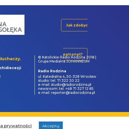
Jak zdobyć
patronat?
© Katolickie Radio Rodzina 2018 |
łuchaczy.
Grupa Medialna JOHANNEUM
chidiecezji
Radio Rodzina
1
ul. Katedralna 4, 50-328 Wrocław
studio: tel. 71 322 20 22
e-mail: studio@radiorodzina.pl
newsroom: tel. +48 71 327 12 85
e-mail: reporter@radiorodzina.pl
powered by
&
ka prywatności
Akceptuj