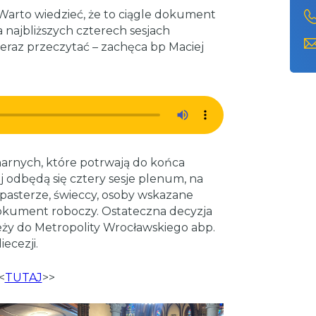
 Warto wiedzieć, że to ciągle dokument
 najbliższych czterech sesjach
teraz przeczytać – zachęca bp Maciej
enarnych, które potrwają do końca
j odbędą się cztery sesje plenum, na
zpasterze, świeccy, osoby wskazane
dokument roboczy. Ostateczna decyzja
y do Metropolity Wrocławskiego abp.
ecezji.
<
TUTAJ
>>