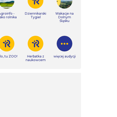
Agroinfo -
Dziennikarski
Wakacje na
isko rolnika
Tygiel
Dolnym
Śląsku
lo, tu ZOO!
Herbatka z
więcej audycji
naukowcem