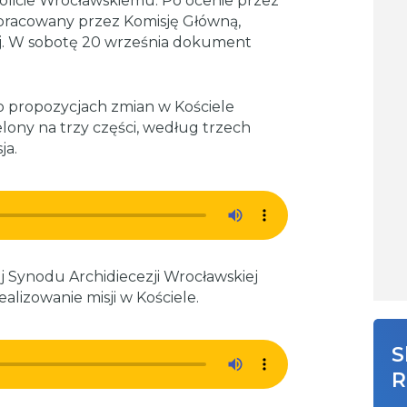
licie Wrocławskiemu. Po ocenie przez
opracowany przez Komisję Główną,
j. W sobotę 20 września dokument
o propozycjach zmian w Kościele
ony na trzy części, według trzech
ja.
j Synodu Archidiecezji Wrocławskiej
alizowanie misji w Kościele.
S
R