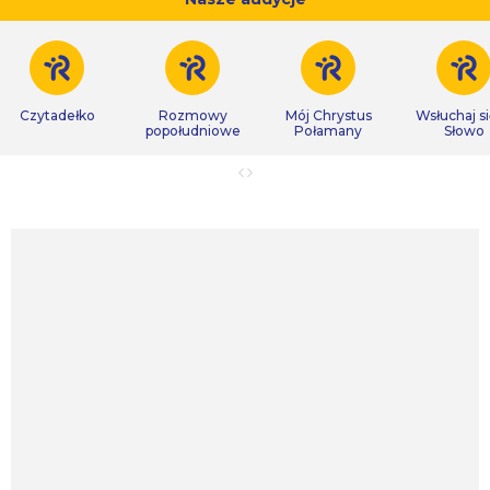
Czytadełko
Rozmowy
Mój Chrystus
Wsłuchaj s
popołudniowe
Połamany
Słowo