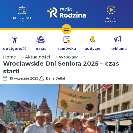
Wołów 99.6
słuchaj
FM
na żywo
Przejdź
do
dostępność
o nas
ramówka
audycje
reklama
treści
Home
»
Aktualności
»
Wrocław
»
Wrocławskie Dni Seniora 2025 – czas
start!
19 września 2025
Daria Detlaf