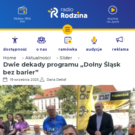
Wołów 99.6
słuchaj
FM
na żywo
Przejdź
do
dostępność
o nas
ramówka
audycje
reklama
treści
Home
»
Aktualności
»
Slider
»
Dwie dekady programu „Dolny Śląsk
bez barier”
19 września 2025
Daria Detlaf