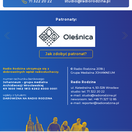
71 322 20 22
studio@radiorodzina.pl
Patronaty:
Jak zdobyć patronat?
Radio Rodzina utrzymuje się z
© Radio Rodzina 2018 |
dobrowolnych wpłat radiosłuchaczy.
Grupa Medialna JOHANNEUM
numer rachunku bankowego:
Radio Rodzina
Johanneum - grupa medialna
Archidiecezji Wrocławskiej
ul. Katedralna 4, 50-328 Wrocław
69 1600 1462 1813 6262 6000 0001
studio: tel. 71 322 20 22
wpłaty z tytułem:
e-mail: studio@radiorodzina.pl
DAROWIZNA NA RADIO RODZINA
newsroom: tel. +48 71 327 12 85
e-mail: reporter@radiorodzina.pl