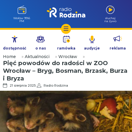
Wołów 99.6
słuchaj
FM
na żywo
Przejdź
do
dostępność
o nas
ramówka
audycje
reklama
treści
Home
»
Aktualności
»
Wrocław
»
Pięć powodów do radości w ZOO
Wrocław – Bryg, Bosman, Brzask, Burza
i Bryza
21 sierpnia 2025
Radio Rodzina