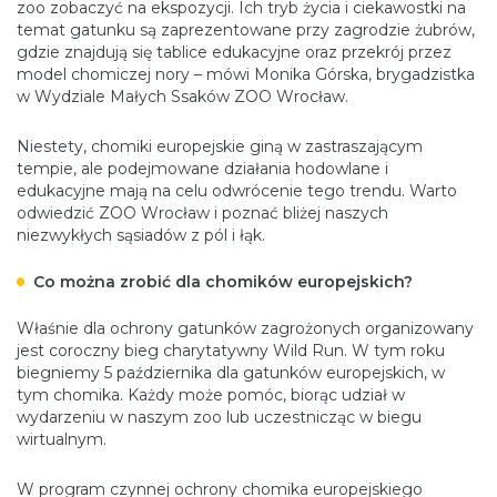
zoo zobaczyć na ekspozycji. Ich tryb życia i ciekawostki na
temat gatunku są zaprezentowane przy zagrodzie żubrów,
gdzie znajdują się tablice edukacyjne oraz przekrój przez
model chomiczej nory – mówi Monika Górska, brygadzistka
w Wydziale Małych Ssaków ZOO Wrocław.
Niestety, chomiki europejskie giną w zastraszającym
tempie, ale podejmowane działania hodowlane i
edukacyjne mają na celu odwrócenie tego trendu. Warto
odwiedzić ZOO Wrocław i poznać bliżej naszych
niezwykłych sąsiadów z pól i łąk.
Co można zrobić dla chomików europejskich?
Właśnie dla ochrony gatunków zagrożonych organizowany
jest coroczny bieg charytatywny Wild Run. W tym roku
biegniemy 5 października dla gatunków europejskich, w
tym chomika. Każdy może pomóc, biorąc udział w
wydarzeniu w naszym zoo lub uczestnicząc w biegu
wirtualnym.
W program czynnej ochrony chomika europejskiego