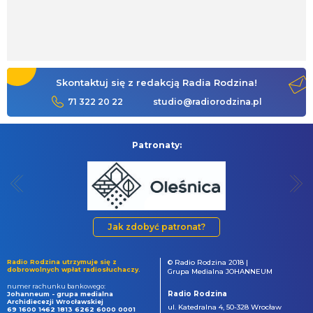
Skontaktuj się z redakcją Radia Rodzina!
71 322 20 22
studio@radiorodzina.pl
Patronaty:
Jak zdobyć patronat?
Radio Rodzina utrzymuje się z
© Radio Rodzina 2018 |
dobrowolnych wpłat radiosłuchaczy.
Grupa Medialna JOHANNEUM
numer rachunku bankowego:
Radio Rodzina
Johanneum - grupa medialna
Archidiecezji Wrocławskiej
ul. Katedralna 4, 50-328 Wrocław
69 1600 1462 1813 6262 6000 0001