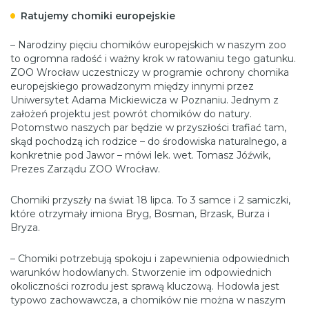
Ratujemy chomiki europejskie
– Narodziny pięciu chomików europejskich w naszym zoo
to ogromna radość i ważny krok w ratowaniu tego gatunku.
ZOO Wrocław uczestniczy w programie ochrony chomika
europejskiego prowadzonym między innymi przez
Uniwersytet Adama Mickiewicza w Poznaniu. Jednym z
założeń projektu jest powrót chomików do natury.
Potomstwo naszych par będzie w przyszłości trafiać tam,
skąd pochodzą ich rodzice – do środowiska naturalnego, a
konkretnie pod Jawor – mówi lek. wet. Tomasz Jóźwik,
Prezes Zarządu ZOO Wrocław.
Chomiki przyszły na świat 18 lipca. To 3 samce i 2 samiczki,
które otrzymały imiona Bryg, Bosman, Brzask, Burza i
Bryza.
– Chomiki potrzebują spokoju i zapewnienia odpowiednich
warunków hodowlanych. Stworzenie im odpowiednich
okoliczności rozrodu jest sprawą kluczową. Hodowla jest
typowo zachowawcza, a chomików nie można w naszym