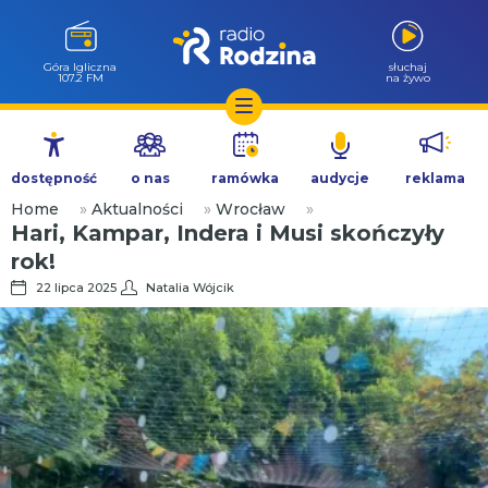
Góra Igliczna
słuchaj
107.2 FM
na żywo
Przejdź
do
dostępność
o nas
ramówka
audycje
reklama
treści
Home
»
Aktualności
»
Wrocław
»
Hari, Kampar, Indera i Musi skończyły
rok!
22 lipca 2025
Natalia Wójcik