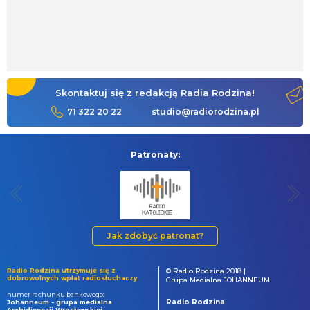
Skontaktuj się z redakcją Radia Rodzina!
71 322 20 22
studio@radiorodzina.pl
Patronaty:
Jak zdobyć patronat?
Radio Rodzina utrzymuje się z
© Radio Rodzina 2018 |
dobrowolnych wpłat radiosłuchaczy.
Grupa Medialna JOHANNEUM
numer rachunku bankowego:
Radio Rodzina
Johanneum - grupa medialna
Archidiecezji Wrocławskiej