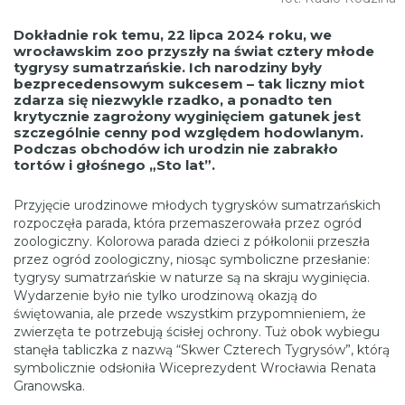
Dokładnie rok temu, 22 lipca 2024 roku, we
wrocławskim zoo przyszły na świat cztery młode
tygrysy sumatrzańskie. Ich narodziny były
bezprecedensowym sukcesem – tak liczny miot
zdarza się niezwykle rzadko, a ponadto ten
krytycznie zagrożony wyginięciem gatunek jest
szczególnie cenny pod względem hodowlanym.
Podczas obchodów ich urodzin nie zabrakło
tortów i głośnego „Sto lat”.
Przyjęcie urodzinowe młodych tygrysków sumatrzańskich
rozpoczęła parada, która przemaszerowała przez ogród
zoologiczny. Kolorowa parada dzieci z półkolonii przeszła
przez ogród zoologiczny, niosąc symboliczne przesłanie:
tygrysy sumatrzańskie w naturze są na skraju wyginięcia.
Wydarzenie było nie tylko urodzinową okazją do
świętowania, ale przede wszystkim przypomnieniem, że
zwierzęta te potrzebują ścisłej ochrony. Tuż obok wybiegu
stanęła tabliczka z nazwą “Skwer Czterech Tygrysów”, którą
symbolicznie odsłoniła Wiceprezydent Wrocławia Renata
Granowska.