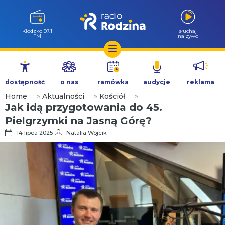
Kłodzko 97.1
słuchaj
FM
na żywo
Przejdź
do
dostępność
o nas
ramówka
audycje
reklama
treści
Home
»
Aktualności
»
Kościół
»
Jak idą przygotowania do 45.
Pielgrzymki na Jasną Górę?
14 lipca 2025
Natalia Wójcik