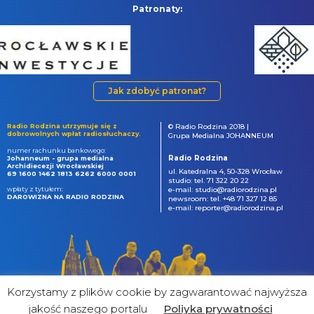
Patronaty:
Jak zdobyć patronat?
Radio Rodzina utrzymuje się z
© Radio Rodzina 2018 |
dobrowolnych wpłat radiosłuchaczy.
Grupa Medialna JOHANNEUM
numer rachunku bankowego:
Radio Rodzina
Johanneum - grupa medialna
Archidiecezji Wrocławskiej
ul. Katedralna 4, 50-328 Wrocław
69 1600 1462 1813 6262 6000 0001
studio: tel. 71 322 20 22
wpłaty z tytułem:
e-mail: studio@radiorodzina.pl
DAROWIZNA NA RADIO RODZINA
newsroom: tel. +48 71 327 12 85
e-mail: reporter@radiorodzina.pl
Korzystamy z plików cookie by zagwarantować najwyższa
jakość naszego portalu
Poliyka prywatności