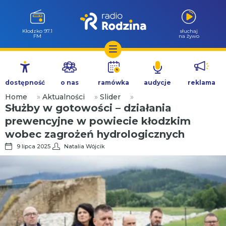
Kłodzko 97.1
słuchaj
FM
na żywo
Przejdź
do
dostępność
o nas
ramówka
audycje
reklama
treści
Home
»
Aktualności
»
Slider
»
Służby w gotowości – działania
prewencyjne w powiecie kłodzkim
wobec zagrożeń hydrologicznych
9 lipca 2025
Natalia Wójcik