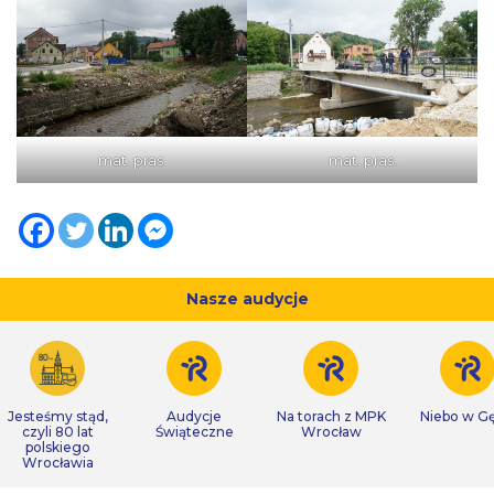
mat. pras.
mat. pras.
Nasze audycje
Jesteśmy stąd,
Audycje
Na torach z MPK
Niebo w Gę
czyli 80 lat
Świąteczne
Wrocław
polskiego
Wrocławia