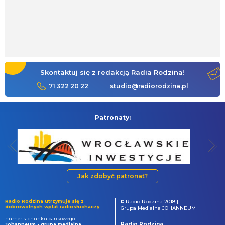
Skontaktuj się z redakcją Radia Rodzina!
71 322 20 22
studio@radiorodzina.pl
Patronaty:
Jak zdobyć patronat?
Radio Rodzina utrzymuje się z
© Radio Rodzina 2018 |
dobrowolnych wpłat radiosłuchaczy.
Grupa Medialna JOHANNEUM
numer rachunku bankowego:
Radio Rodzina
Johanneum - grupa medialna