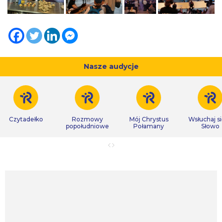
Nasze audycje
Czytadełko
Rozmowy
Mój Chrystus
Wsłuchaj s
popołudniowe
Połamany
Słowo