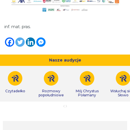
inf. mat. pras.
Nasze audycje
Czytadełko
Rozmowy
Mój Chrystus
Wsłuchaj s
popołudniowe
Połamany
Słowo