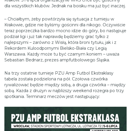
Kraków. 5 i 6 lipca organizacyjnie WKS chce być gościnny
dla wszystkich klubów. Jednak na boisku ma już być inaczej.
– Chciałbym, żeby powtórzyła się sytuacja z turnieju w
Krakowie, gdzie nie byliśmy gościnni dla nikogo. Oczywiście
teraz poprzeczka bardzo mocno idzie do góry, bo następuje
podział ligi i już tak naprawdę będziemy grać tylko z
najlepszymi – zarówno z Wisłą, która broni tytułu, jak i z
Rekordem Kuloodpornymi Bielsko-Biała czy Legią
Warszawa. Każdy może tu być czarnym koniem – uważa
Sebastian Bednarz, prezes ampfutbolowego Śląska.
Na trzy ostatnie turnieje PZU Amp Futbol Ekstraklasy
tabela została podzielona na pół. Czołowa czwórka
rywalizować będzie między sobą, a druga czwórka – między
sobą. Każda z drużyn w najbliższy weekend rozegra po trzy
spotkania. Terminarz meczów jest następujący: