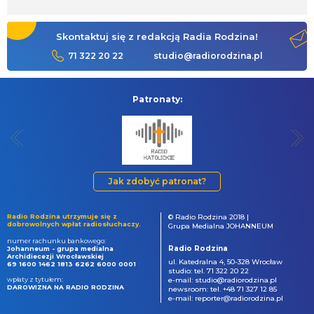
Skontaktuj się z redakcją Radia Rodzina!
71 322 20 22
studio@radiorodzina.pl
Patronaty:
Jak zdobyć patronat?
Radio Rodzina utrzymuje się z
© Radio Rodzina 2018 |
dobrowolnych wpłat radiosłuchaczy.
Grupa Medialna JOHANNEUM
numer rachunku bankowego:
Radio Rodzina
Johanneum - grupa medialna
Archidiecezji Wrocławskiej
ul. Katedralna 4, 50-328 Wrocław
69 1600 1462 1813 6262 6000 0001
studio: tel. 71 322 20 22
wpłaty z tytułem:
e-mail: studio@radiorodzina.pl
DAROWIZNA NA RADIO RODZINA
newsroom: tel. +48 71 327 12 85
e-mail: reporter@radiorodzina.pl