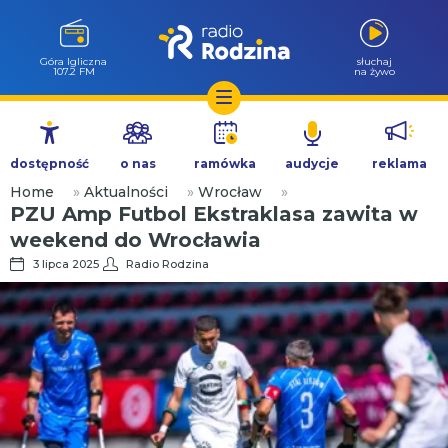
Góra Igliczna
słuchaj
107.2 FM
na żywo
Przejdź
do
dostępność
o nas
ramówka
audycje
reklama
treści
Home
»
Aktualności
»
Wrocław
»
PZU Amp Futbol Ekstraklasa zawita w
weekend do Wrocławia
3 lipca 2025
Radio Rodzina