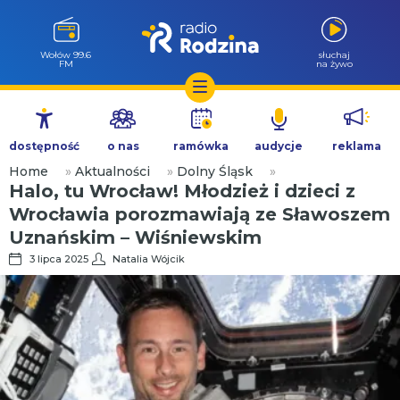
Wołów 99.6
słuchaj
FM
na żywo
Przejdź
do
dostępność
o nas
ramówka
audycje
reklama
treści
Home
»
Aktualności
»
Dolny Śląsk
»
Halo, tu Wrocław! Młodzież i dzieci z
Wrocławia porozmawiają ze Sławoszem
Uznańskim – Wiśniewskim
3 lipca 2025
Natalia Wójcik