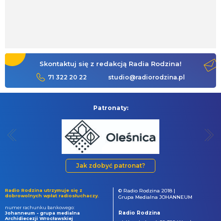
Skontaktuj się z redakcją Radia Rodzina!
71 322 20 22
studio@radiorodzina.pl
Patronaty:
Jak zdobyć patronat?
Radio Rodzina utrzymuje się z
© Radio Rodzina 2018 |
dobrowolnych wpłat radiosłuchaczy.
Grupa Medialna JOHANNEUM
numer rachunku bankowego:
Radio Rodzina
Johanneum - grupa medialna
Archidiecezji Wrocławskiej