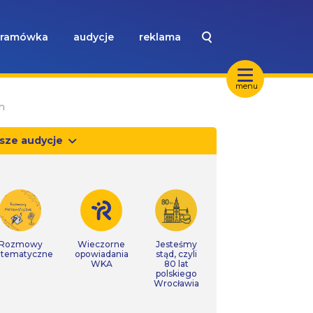
ramówka
audycje
reklama
menu
h
sze audycje
Rozmowy
Wieczorne
Jesteśmy
tematyczne
opowiadania
stąd, czyli
WKA
80 lat
polskiego
Wrocławia