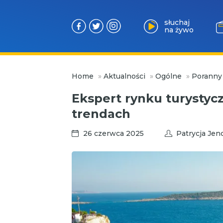
słuchaj
na żywo
Przejdź
Home
»
Aktualności
»
Ogólne
»
Poranny
do
treści
Ekspert rynku turystyc
trendach
26 czerwca 2025
Patrycja Je