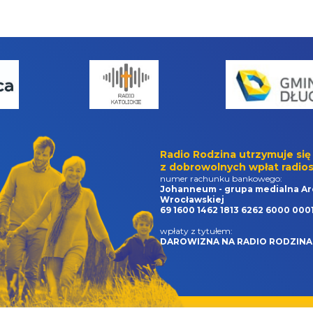
Radio Rodzina utrzymuje się
z dobrowolnych wpłat radios
numer rachunku bankowego:
Johanneum - grupa medialna Ar
Wrocławskiej
69 1600 1462 1813 6262 6000 000
wpłaty z tytułem:
DAROWIZNA NA RADIO RODZINA