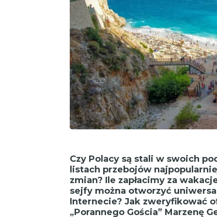
Czy Polacy są stali w swoich p
listach przebojów najpopularni
zmian? Ile zapłacimy za wakacj
sejfy można otworzyć uniwer
Internecie? Jak zweryfikować 
„Porannego Gościa” Marzenę G