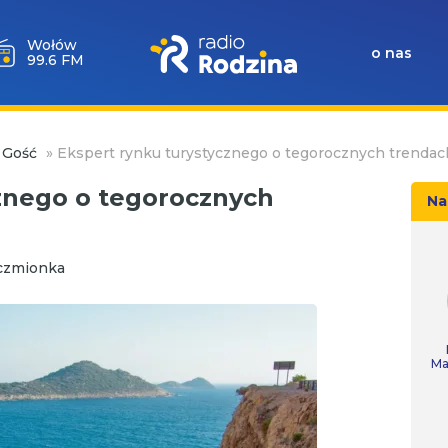
Wołów
o nas
99.6 FM
 Gość
»
Ekspert rynku turystycznego o tegorocznych trendac
znego o tegorocznych
Na
nczmionka
Ma