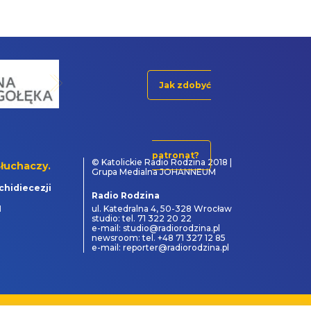
Jak zdobyć
patronat?
© Katolickie Radio Rodzina 2018 |
łuchaczy.
Grupa Medialna JOHANNEUM
chidiecezji
Radio Rodzina
1
ul. Katedralna 4, 50-328 Wrocław
studio: tel. 71 322 20 22
e-mail: studio@radiorodzina.pl
newsroom: tel. +48 71 327 12 85
e-mail: reporter@radiorodzina.pl