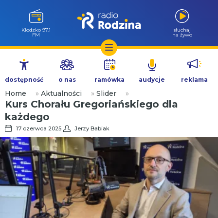
Kłodzko 97.1
słuchaj
FM
na żywo
Przejdź
do
dostępność
o nas
ramówka
audycje
reklama
treści
Home
»
Aktualności
»
Slider
»
Kurs Chorału Gregoriańskiego dla
każdego
17 czerwca 2025
Jerzy Babiak