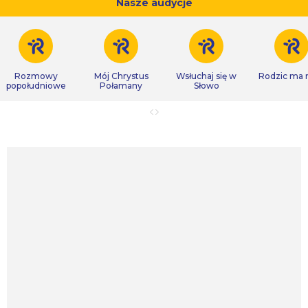
Nasze audycje
Rozmowy
Mój Chrystus
Wsłuchaj się w
Rodzic ma
popołudniowe
Połamany
Słowo