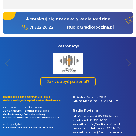
Skontaktuj się z redakcją Radia Rodzina!
71 322 20 22
studio@radiorodzina.pl
Patronaty:
Jak zdobyć patronat?
Radio Rodzina utrzymuje się z
© Radio Rodzina 2018 |
dobrowolnych wpłat radiosłuchaczy.
Grupa Medialna JOHANNEUM
numer rachunku bankowego:
Radio Rodzina
Johanneum - grupa medialna
Archidiecezji Wrocławskiej
ul. Katedralna 4, 50-328 Wrocław
69 1600 1462 1813 6262 6000 0001
studio: tel. 71 322 20 22
wpłaty z tytułem:
e-mail: studio@radiorodzina.pl
DAROWIZNA NA RADIO RODZINA
newsroom: tel. +48 71 327 12 85
e-mail: reporter@radiorodzina.pl