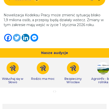
Nowelizacja Kodeksu Pracy może zmienić sytuację blisko
1,9 miliona osób, a przepisy będą działały wstecz. Zmiany w
tym zakresie mają wejść w życie 1 stycznia 2026 roku.
Nasze audycje
Wsłuchaj się w
Rodzic ma moc
Bezpieczny
Agroinfo - b
Słowo
Wrocław
rolnika