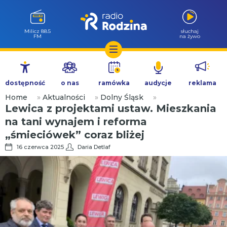
Milicz 88.5
słuchaj
FM
na żywo
Przejdź
do
dostępność
o nas
ramówka
audycje
reklama
treści
Home
»
Aktualności
»
Dolny Śląsk
»
Lewica z projektami ustaw. Mieszkania
na tani wynajem i reforma
„śmieciówek” coraz bliżej
16 czerwca 2025
Daria Detlaf