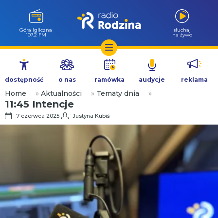
Góra Igliczna
słuchaj
107.2 FM
na żywo
Przejdź
do
dostępność
o nas
ramówka
audycje
reklama
treści
Home
»
Aktualności
»
Tematy dnia
»
11:45 Intencje
7 czerwca 2025
Justyna Kubiś