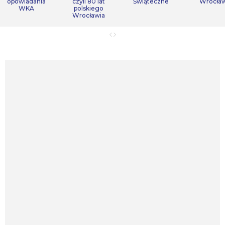
opowiadania
czyli 80 lat
Świąteczne
Wrocła
WKA
polskiego
Wrocławia