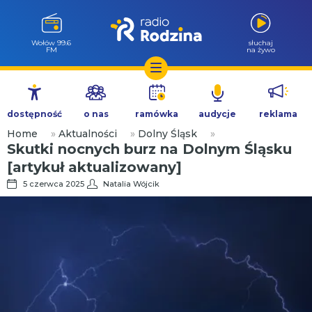
Wołów 99.6
słuchaj
FM
na żywo
Przejdź
do
dostępność
o nas
ramówka
audycje
reklama
treści
Home
»
Aktualności
»
Dolny Śląsk
»
Skutki nocnych burz na Dolnym Śląsku
[artykuł aktualizowany]
5 czerwca 2025
Natalia Wójcik