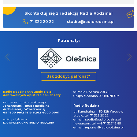
Skontaktuj się z redakcją Radia Rodzina!
71 322 20 22
studio@radiorodzina.pl
Patronaty:
Jak zdobyć patronat?
Radio Rodzina utrzymuje się z
© Radio Rodzina 2018 |
dobrowolnych wpłat radiosłuchaczy.
Grupa Medialna JOHANNEUM
numer rachunku bankowego:
Radio Rodzina
Johanneum - grupa medialna
Archidiecezji Wrocławskiej
ul. Katedralna 4, 50-328 Wrocław
69 1600 1462 1813 6262 6000 0001
studio: tel. 71 322 20 22
wpłaty z tytułem:
e-mail: studio@radiorodzina.pl
DAROWIZNA NA RADIO RODZINA
newsroom: tel. +48 71 327 12 85
e-mail: reporter@radiorodzina.pl