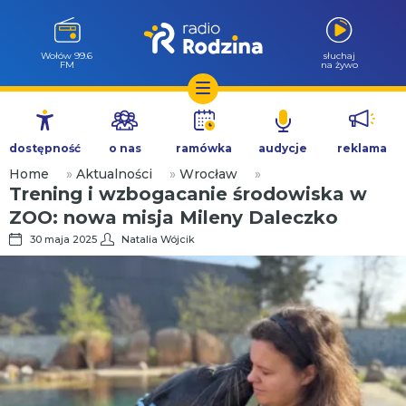
Wołów 99.6
słuchaj
FM
na żywo
Przejdź
do
dostępność
o nas
ramówka
audycje
reklama
treści
Home
»
Aktualności
»
Wrocław
»
Trening i wzbogacanie środowiska w
ZOO: nowa misja Mileny Daleczko
30 maja 2025
Natalia Wójcik