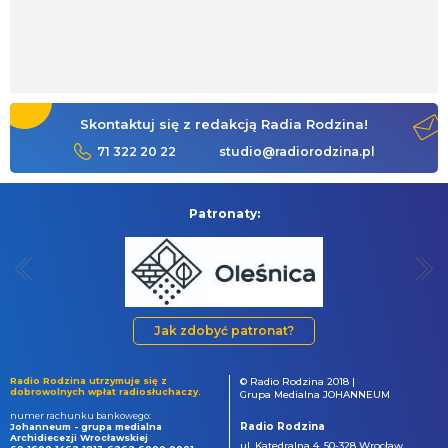
Skontaktuj się z redakcją Radia Rodzina!
71 322 20 22
studio@radiorodzina.pl
Patronaty:
Jak zdobyć patronat?
Radio Rodzina utrzymuje się z
© Radio Rodzina 2018 |
dobrowolnych wpłat radiosłuchaczy.
Grupa Medialna JOHANNEUM
numer rachunku bankowego:
Radio Rodzina
Johanneum - grupa medialna
Archidiecezji Wrocławskiej
ul. Katedralna 4, 50-328 Wrocław