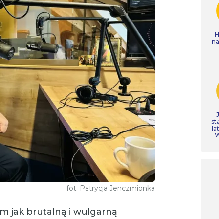
H
n
st
la
W
fot. Patrycja Jenczmionka
m jak brutalną i wulgarną