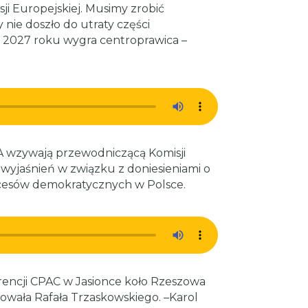
ji Europejskiej. Musimy zrobić
 nie doszło do utraty części
w 2027 roku wygra centroprawica –
SA wzywają przewodniczącą Komisji
 wyjaśnień w związku z doniesieniami o
cesów demokratycznych w Polsce.
rencji CPAC w Jasionce koło Rzeszowa
owała Rafała Trzaskowskiego. –Karol