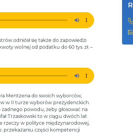
R
strów odniósł się także do zapowiedzi
woty wolnej od podatku do 60 tys. zł. –
ra Mentzena do swoich wyborców,
ów w II turze wyborów prezydenckich.
nie żadnego powodu, żeby głosować na
afał Trzaskowski to w ciągu dwóch lat
e rzeczy w polityce międzynarodowej,
p. przekazaniu części kompetencji