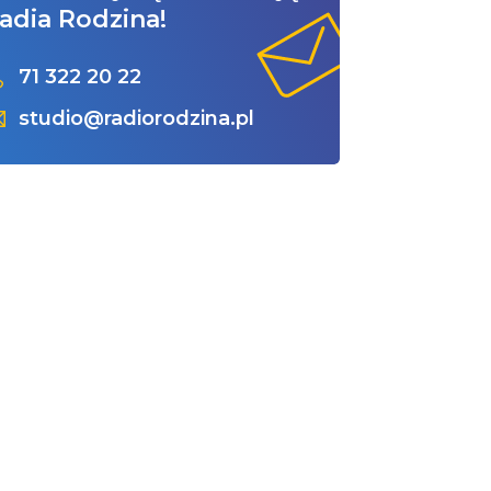
adia Rodzina!
71 322 20 22
studio@radiorodzina.pl