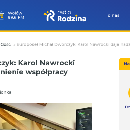
Milicz
o nas
88.5 FM
 Gość
»
Europoseł Michał Dworczyk: Karol Nawrocki daje nad
zyk: Karol Nawrocki
Na
nienie współpracy
ionka
Dz