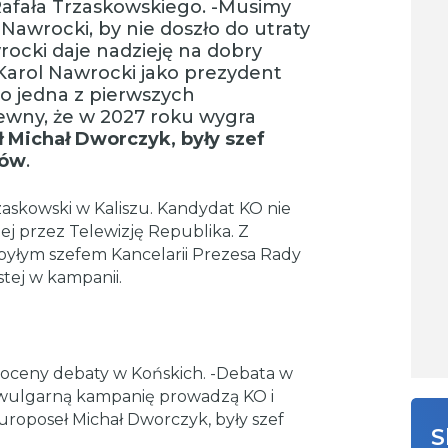
afała Trzaskowskiego. -Musimy
 Nawrocki, by nie doszło do utraty
rocki daje nadzieję na dobry
 Karol Nawrocki jako prezydent
go jedna z pierwszych
ewny, że w 2027 roku wygra
 Michał Dworczyk, były szef
rów
.
zaskowski w Kaliszu. Kandydat KO nie
ej przez Telewizję Republika. Z
yłym szefem Kancelarii Prezesa Rady
tej w kampanii.
oceny debaty w Końskich. -Debata w
i wulgarną kampanię prowadzą KO i
uroposeł Michał Dworczyk, były szef
S