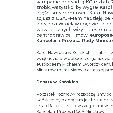
kampanię prowadzą KO i sztab R
zrobić wszystko, by wygrał Karol
części suwerenności. -Karol Naw
sojusz z USA. -Mam nadzieję, że
odwiedzi Wrocław i będzie to je
wewnętrznych wizyt. -Jestem p
centroprawica – mówi
europoseł
Kancelarii Prezesa Rady Minist
Karol Nawrocki w Końskich, a Rafał Tr
wziął udziału w debacie zorganizowan
europosłem
Michałem Dworczykiem, b
Ministrów rozmawiamy o ostatniej pros
Debata w Końskich
Początek rozmowy rozpoczęliśmy od 
Końskich było obrazem jak brutalną 
sztab Rafała Trzaskowskiego – mówi e
Kancelarii Prezesa Rady Ministrów.