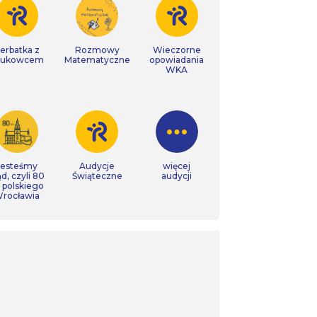
erbatka z
Rozmowy
Wieczorne
aukowcem
Matematyczne
opowiadania
WKA
Jesteśmy
Audycje
więcej
ąd, czyli 80
Świąteczne
audycji
t polskiego
rocławia