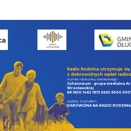
Radio Rodzina utrzymuje się
z dobrowolnych wpłat radios
numer rachunku bankowego:
Johanneum - grupa medialna Ar
Wrocławskiej
69 1600 1462 1813 6262 6000 000
wpłaty z tytułem:
DAROWIZNA NA RADIO RODZINA