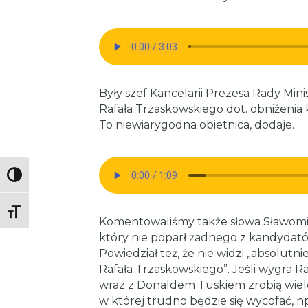
Były szef Kancelarii Prezesa Rady Mini
Rafała Trzaskowskiego dot. obniżenia k
To niewiarygodna obietnica, dodaje.
Toggle High Contrast
Toggle Font size
Komentowaliśmy także słowa Sławomi
który nie poparł żadnego z kandydat
Powiedział też, że nie widzi „absolut
Rafała Trzaskowskiego”. Jeśli wygra R
wraz z Donaldem Tuskiem zrobią wiel
w której trudno będzie się wycofać, n