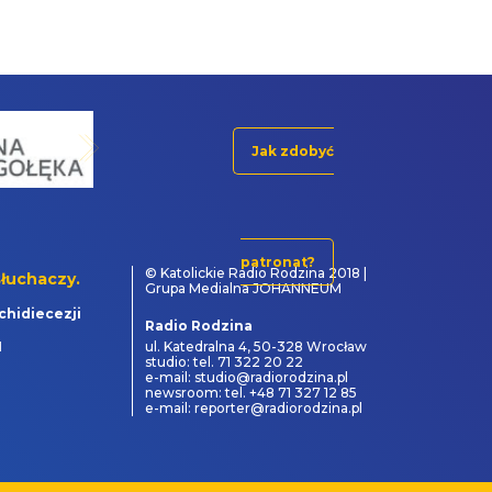
Jak zdobyć
patronat?
© Katolickie Radio Rodzina 2018 |
łuchaczy.
Grupa Medialna JOHANNEUM
chidiecezji
Radio Rodzina
1
ul. Katedralna 4, 50-328 Wrocław
studio: tel. 71 322 20 22
e-mail: studio@radiorodzina.pl
newsroom: tel. +48 71 327 12 85
e-mail: reporter@radiorodzina.pl