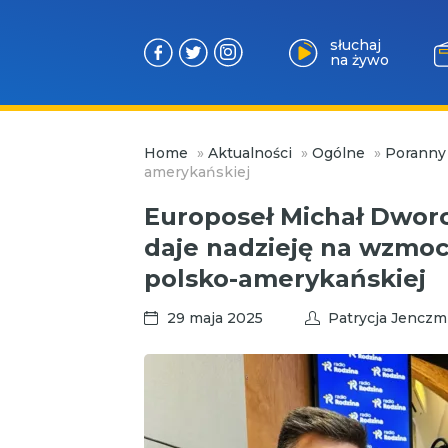
słuchaj
na żywo
Przejdź
Home
»
Aktualności
»
Ogólne
»
Poranny
do
amerykańskiej
treści
Europoseł Michał Dworc
daje nadzieję na wzmoc
polsko-amerykańskiej
29 maja 2025
Patrycja Jenczm