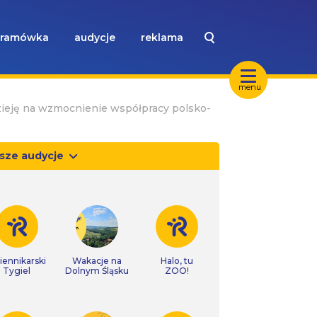
ramówka
audycje
reklama
menu
zieję na wzmocnienie współpracy polsko-
sze audycje
iennikarski
Wakacje na
Halo, tu
Tygiel
Dolnym Śląsku
ZOO!