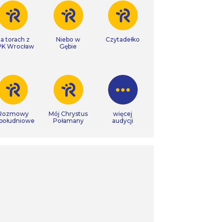
a torach z
Niebo w
Czytadełko
K Wrocław
Gębie
Rozmowy
Mój Chrystus
więcej
południowe
Połamany
audycji