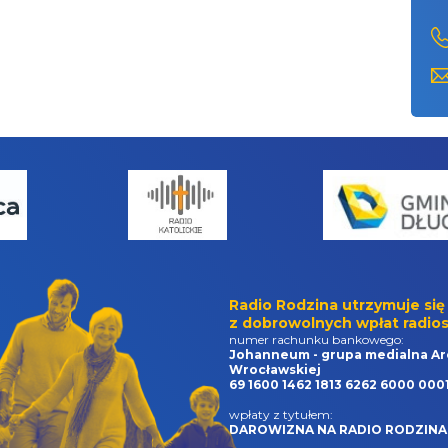
Radio Rodzina utrzymuje się
z dobrowolnych wpłat radios
numer rachunku bankowego:
Johanneum - grupa medialna Ar
Wrocławskiej
69 1600 1462 1813 6262 6000 000
wpłaty z tytułem:
DAROWIZNA NA RADIO RODZINA