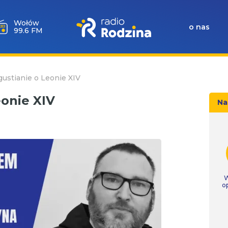
Wołów
o nas
99.6 FM
ustianie o Leonie XIV
eonie XIV
Na
W
o