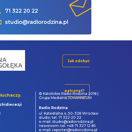
71 322 20 22
studio@radiorodzina.pl
Jak zdobyć
patronat?
© Katolickie Radio Rodzina 2018 |
łuchaczy.
Grupa Medialna JOHANNEUM
chidiecezji
Radio Rodzina
1
ul. Katedralna 4, 50-328 Wrocław
studio: tel. 71 322 20 22
e-mail: studio@radiorodzina.pl
newsroom: tel. +48 71 327 12 85
e-mail: reporter@radiorodzina.pl