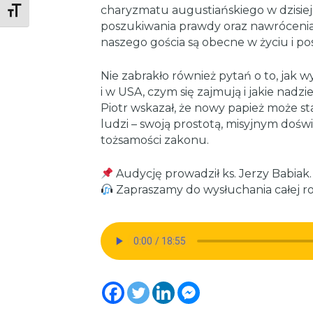
charyzmatu augustiańskiego w dzisiej
Toggle Font size
poszukiwania prawdy oraz nawrócenia 
naszego gościa są obecne w życiu i po
Nie zabrakło również pytań o to, jak
i w USA, czym się zajmują i jakie nadzi
Piotr wskazał, że nowy papież może sta
ludzi – swoją prostotą, misyjnym doś
tożsamości zakonu.
Audycję prowadził ks. Jerzy Babiak.
Zapraszamy do wysłuchania całej 