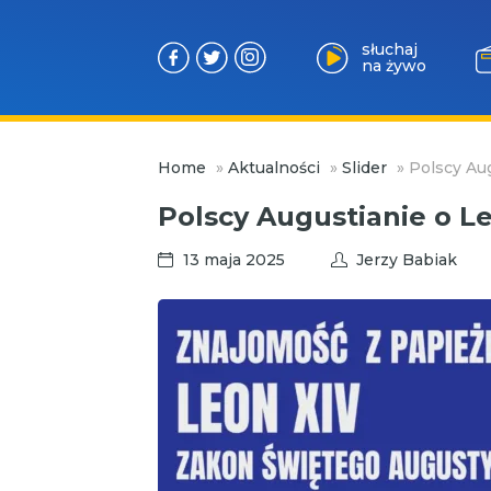
słuchaj
na żywo
Przejdź
Home
»
Aktualności
»
Slider
»
Polscy Aug
do
treści
Polscy Augustianie o L
13 maja 2025
Jerzy Babiak