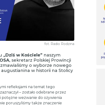
N
MP
fot. Radio Rodzina
mu
„Dziś w Kościele”
naszym
po
 OSA
, sekretarz Polskiej Prowincji
ozmawialiśmy o wyborze nowego
 augustianina w historii na Stolicy
stymi refleksjami na temat tego
 zaznaczył – zostało odebrane przez
 i potężne wezwanie do ożywienia
ie poruszyliśmy także znaczenie