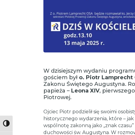
W dzisiejszym wydaniu progra
gościem był
o. Piotr Lamprecht
Zakonu Świętego Augustyna. R
papieża –
Leona XIV
, pierwszego
Piotrowej.
Ojciec Piotr podzielił się swoimi osobi
historycznego wydarzenia, które – jak
Toggle High Contrast
wspólnotę zakonną jako „znak czasu”
duchowości św. Augustyna. W rozmow