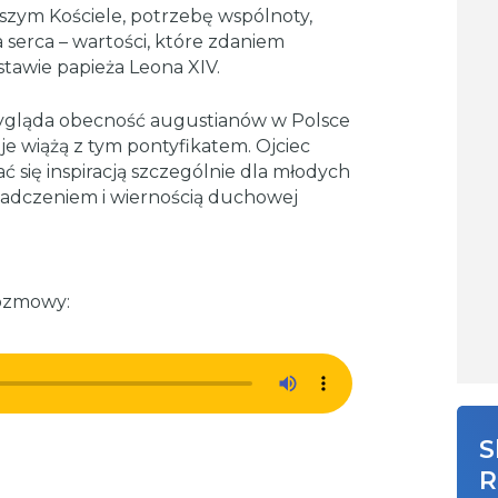
szym Kościele, potrzebę wspólnoty,
serca – wartości, które zdaniem
stawie papieża Leona XIV.
 wygląda obecność augustianów w Polsce
eje wiążą z tym pontyfikatem. Ojciec
ć się inspiracją szczególnie dla młodych
wiadczeniem i wiernością duchowej
rozmowy:
S
R