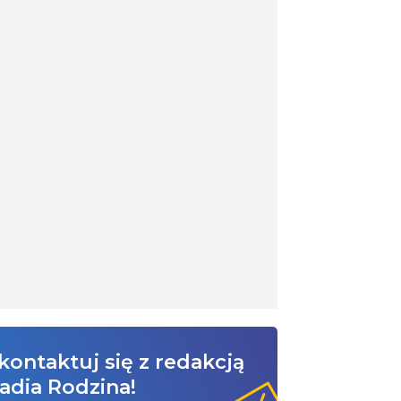
kontaktuj się z redakcją
adia Rodzina!