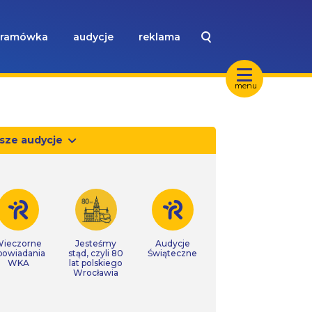
ramówka
audycje
reklama
menu
sze audycje
ieczorne
Jesteśmy
Audycje
powiadania
stąd, czyli 80
Świąteczne
WKA
lat polskiego
Wrocławia