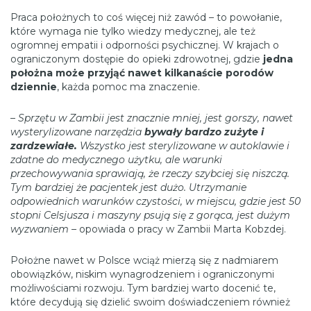
Praca położnych to coś więcej niż zawód – to powołanie,
które wymaga nie tylko wiedzy medycznej, ale też
ogromnej empatii i odporności psychicznej. W krajach o
ograniczonym dostępie do opieki zdrowotnej, gdzie
jedna
położna może przyjąć nawet kilkanaście porodów
dziennie
, każda pomoc ma znaczenie.
–
Sprzętu w Zambii jest znacznie mniej, jest gorszy, nawet
wysterylizowane narzędzia
bywały bardzo zużyte i
zardzewiałe.
Wszystko jest sterylizowane w autoklawie i
zdatne do medycznego użytku, ale warunki
przechowywania sprawiają, że rzeczy szybciej się niszczą.
Tym bardziej że pacjentek jest dużo. Utrzymanie
odpowiednich warunków czystości, w miejscu, gdzie jest 50
stopni Celsjusza i maszyny psują się z gorąca, jest dużym
wyzwaniem –
opowiada o pracy w Zambii Marta Kobzdej.
Położne nawet w Polsce wciąż mierzą się z nadmiarem
obowiązków, niskim wynagrodzeniem i ograniczonymi
możliwościami rozwoju. Tym bardziej warto docenić te,
które decydują się dzielić swoim doświadczeniem również