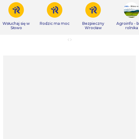
Wsłuchaj się w
Rodzic ma moc
Bezpieczny
Agroinfo - b
Słowo
Wrocław
rolnika