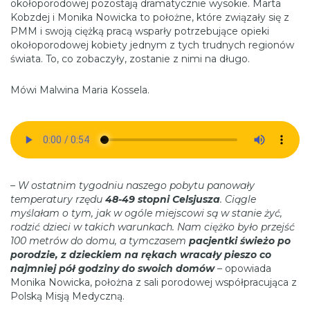
okołoporodowej pozostają dramatycznie wysokie. Marta
Kobzdej i Monika Nowicka to położne, które związały się z
PMM i swoją ciężką pracą wsparły potrzebujące opieki
okołoporodowej kobiety jednym z tych trudnych regionów
świata. To, co zobaczyły, zostanie z nimi na długo.
Mówi Malwina Maria Kossela.
–
W ostatnim tygodniu naszego pobytu panowały
temperatury rzędu
48-49 stopni Celsjusza
. Ciągle
myślałam o tym, jak w ogóle miejscowi są w stanie żyć,
rodzić dzieci w takich warunkach. Nam ciężko było przejść
100 metrów do domu, a tymczasem
pacjentki świeżo po
porodzie, z dzieckiem na rękach wracały pieszo co
najmniej pół godziny do swoich domów
– opowiada
Monika Nowicka, położna z sali porodowej współpracująca z
Polską Misją Medyczną.