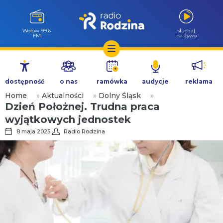
Milicz 88.5
słuchaj
FM
na żywo
Przejdź
do
dostępność
o nas
ramówka
audycje
reklama
treści
Home
»
Aktualności
»
Dolny Śląsk
»
Dzień Położnej. Trudna praca
wyjątkowych jednostek
8 maja 2025
Radio Rodzina