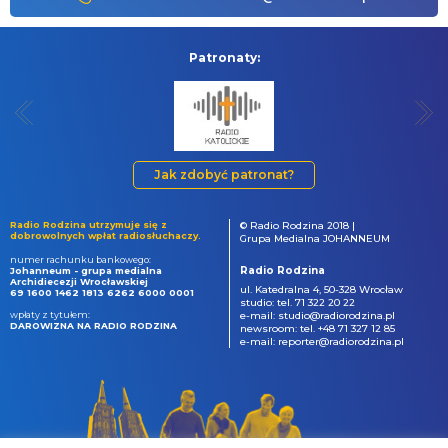
Patronaty:
Jak zdobyć patronat?
Radio Rodzina utrzymuje się z
© Radio Rodzina 2018 |
dobrowolnych wpłat radiosłuchaczy.
Grupa Medialna JOHANNEUM
numer rachunku bankowego:
Radio Rodzina
Johanneum - grupa medialna
Archidiecezji Wrocławskiej
ul. Katedralna 4, 50-328 Wrocław
69 1600 1462 1813 6262 6000 0001
studio: tel. 71 322 20 22
wpłaty z tytułem:
e-mail: studio@radiorodzina.pl
DAROWIZNA NA RADIO RODZINA
newsroom: tel. +48 71 327 12 85
e-mail: reporter@radiorodzina.pl