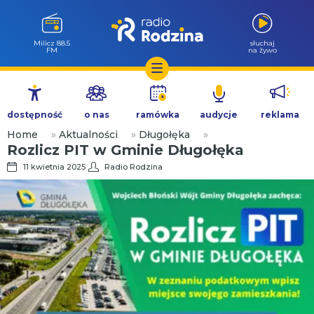
Milicz 88.5
słuchaj
FM
na żywo
Przejdź
do
dostępność
o nas
ramówka
audycje
reklama
treści
Home
»
Aktualności
»
Długołęka
»
Rozlicz PIT w Gminie Długołęka
11 kwietnia 2025
Radio Rodzina