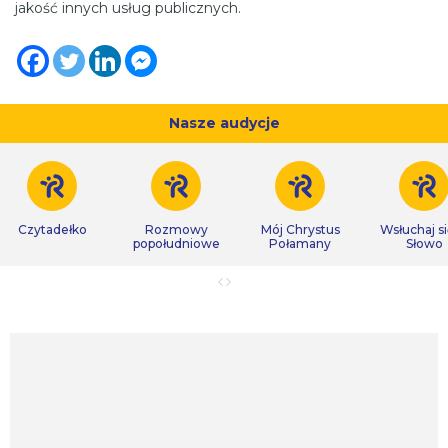
jakość innych usług publicznych.
Nasze audycje
Czytadełko
Rozmowy
Mój Chrystus
Wsłuchaj s
popołudniowe
Połamany
Słowo