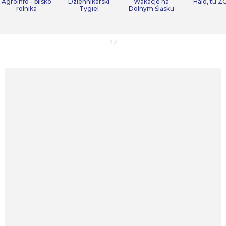
Agroinfo - blisko
Dziennikarski
Wakacje na
Halo, tu Z
rolnika
Tygiel
Dolnym Śląsku