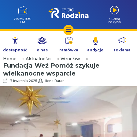
Wołów 99.6
słuchaj
FM
na żywo
Przejdź
do
dostępność
o nas
ramówka
audycje
reklama
treści
Home
»
Aktualności
»
Wrocław
»
Fundacja Weź Pomóż szykuje
wielkanocne wsparcie
7 kwietnia 2025
Ilona Baran