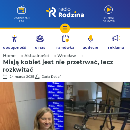
Wołów 99.6
słuchaj
FM
na żywo
Przejdź
do
dostępność
o nas
ramówka
audycje
reklama
treści
Home
»
Aktualności
»
Wrocław
»
Misją kobiet jest nie przetrwać, lecz
rozkwitać
24 marca 2025
Daria Detlaf