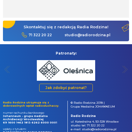
Skontaktuj się z redakcją Radia Rodzina!
71 322 20 22
studio@radiorodzina.pl
Patronaty:
Jak zdobyć patronat?
Radio Rodzina utrzymuje się z
© Radio Rodzina 2018 |
dobrowolnych wpłat radiosłuchaczy.
Grupa Medialna JOHANNEUM
numer rachunku bankowego:
Radio Rodzina
Johanneum - grupa medialna
Archidiecezji Wrocławskiej
ul. Katedralna 4, 50-328 Wrocław
69 1600 1462 1813 6262 6000 0001
studio: tel. 71 322 20 22
wpłaty z tytułem:
e-mail: studio@radiorodzina.pl