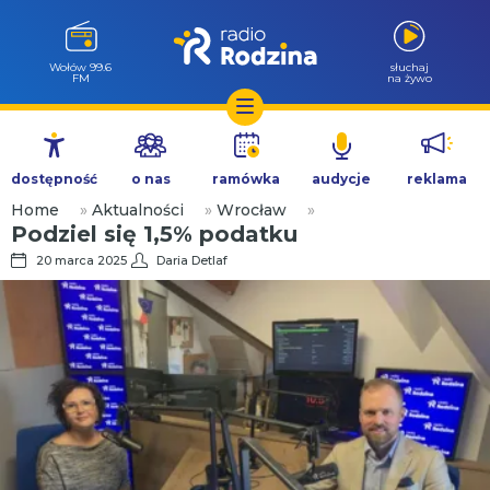
Wołów 99.6
słuchaj
FM
na żywo
Przejdź
do
dostępność
o nas
ramówka
audycje
reklama
treści
Home
»
Aktualności
»
Wrocław
»
Podziel się 1,5% podatku
20 marca 2025
Daria Detlaf