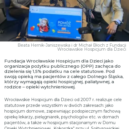
Beata Hernik-Janiszewska i dr Michał Błoch z Fundacji
Wrocławskie Hospicjum dla Dzieci
Fundacja Wrocławskie Hospicjum dla Dzieci jako
organizacja pożytku publicznego (OPP) zachęca do
dzielenia się 1,5% podatku na cele statutowe. Pod
swoją opieką ma pacjentów z całego Dolnego Śląska,
którzy wymagają opieki hospicyjnej, paliatywnej, a
rodzice – opieki wytchnieniowej.
Wrocławskie Hospicjum dla Dzieci od 2007 r. realizuje cele
statutowe przede wszystkim w dwóch zakresach: jako
hospicjum domowe, zapewniając podopiecznym fachową
opiekę lekarzy, pielęgniarek, psychologów etc. w domach
pacjentów, a także w hospicjum stacjonarnym w Domu
Opieki Wytchnieniowej „Kokoszka” przy ul. Sołtysowickiej