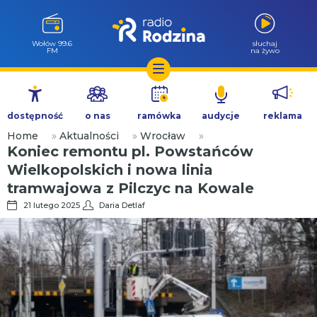
Wołów 99.6
słuchaj
FM
na żywo
Przejdź
do
dostępność
o nas
ramówka
audycje
reklama
treści
Home
»
Aktualności
»
Wrocław
»
Koniec remontu pl. Powstańców
Wielkopolskich i nowa linia
tramwajowa z Pilczyc na Kowale
21 lutego 2025
Daria Detlaf