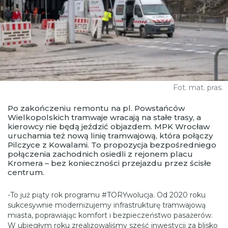
Fot. mat. pras.
Po zakończeniu remontu na pl. Powstańców
Wielkopolskich tramwaje wracają na stałe trasy, a
kierowcy nie będą jeździć objazdem. MPK Wrocław
uruchamia też nową linię tramwajową, która połączy
Pilczyce z Kowalami. To propozycja bezpośredniego
połączenia zachodnich osiedli z rejonem placu
Kromera – bez konieczności przejazdu przez ścisłe
centrum.
-To już piąty rok programu #TORYwolucja. Od 2020 roku
sukcesywnie modernizujemy infrastrukturę tramwajową
miasta, poprawiając komfort i bezpieczeństwo pasażerów.
W ubiegłym roku zrealizowaliśmy sześć inwestycji za blisko