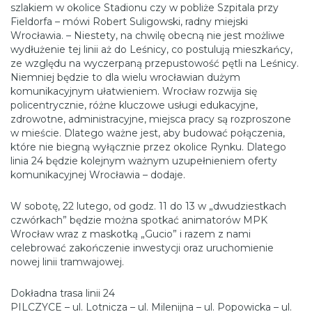
szlakiem w okolice Stadionu czy w pobliże Szpitala przy
Fieldorfa – mówi Robert Suligowski, radny miejski
Wrocławia. – Niestety, na chwilę obecną nie jest możliwe
wydłużenie tej linii aż do Leśnicy, co postulują mieszkańcy,
ze względu na wyczerpaną przepustowość pętli na Leśnicy.
Niemniej będzie to dla wielu wrocławian dużym
komunikacyjnym ułatwieniem. Wrocław rozwija się
policentrycznie, różne kluczowe usługi edukacyjne,
zdrowotne, administracyjne, miejsca pracy są rozproszone
w mieście. Dlatego ważne jest, aby budować połączenia,
które nie biegną wyłącznie przez okolice Rynku. Dlatego
linia 24 będzie kolejnym ważnym uzupełnieniem oferty
komunikacyjnej Wrocławia – dodaje.
W sobotę, 22 lutego, od godz. 11 do 13 w „dwudziestkach
czwórkach” będzie można spotkać animatorów MPK
Wrocław wraz z maskotką „Gucio” i razem z nami
celebrować zakończenie inwestycji oraz uruchomienie
nowej linii tramwajowej.
Dokładna trasa linii 24
PILCZYCE – ul. Lotnicza – ul. Milenijna – ul. Popowicka – ul.