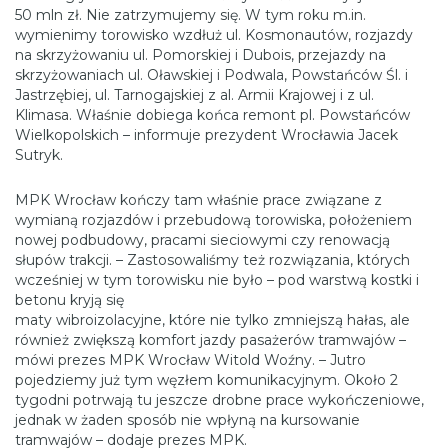
50 mln zł. Nie zatrzymujemy się. W tym roku m.in.
wymienimy torowisko wzdłuż ul. Kosmonautów, rozjazdy
na skrzyżowaniu ul. Pomorskiej i Dubois, przejazdy na
skrzyżowaniach ul. Oławskiej i Podwala, Powstańców Śl. i
Jastrzębiej, ul. Tarnogajskiej z al. Armii Krajowej i z ul.
Klimasa. Właśnie dobiega końca remont pl. Powstańców
Wielkopolskich – informuje prezydent Wrocławia Jacek
Sutryk.
MPK Wrocław kończy tam właśnie prace związane z
wymianą rozjazdów i przebudową torowiska, położeniem
nowej podbudowy, pracami sieciowymi czy renowacją
słupów trakcji. – Zastosowaliśmy też rozwiązania, których
wcześniej w tym torowisku nie było – pod warstwą kostki i
betonu kryją się
maty wibroizolacyjne, które nie tylko zmniejszą hałas, ale
również zwiększą komfort jazdy pasażerów tramwajów –
mówi prezes MPK Wrocław Witold Woźny. – Jutro
pojedziemy już tym węzłem komunikacyjnym. Około 2
tygodni potrwają tu jeszcze drobne prace wykończeniowe,
jednak w żaden sposób nie wpłyną na kursowanie
tramwajów – dodaje prezes MPK.