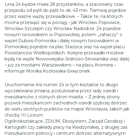
Linia 24 będzie miała 28 przystanków, a szacowany czas
przejazdu od pętli do pętli to ok. 43 min. Tramwaj pojedzie
przez ważne węzły przesiadkowe. – Także te, na których
można przesiąść się w pociąg – jak Wrocław Popowice,
Wrocław Szczepin czy Wrocław Nadodrze. 24 pojedzie
nowym torowiskiem w Popowickiej, potem „zahaczy” o
węzeł Dubois-Pomorska i dalej nowym torowiskiem w
Pomorskiej pojedzie na plac Staszica oraz na węzeł placu
Powstańców Wielkopolskich. Kolejne przesiadki możliwe
będą na węźle Nowowiejska-Jedności-Słowiańska oraz dalej
– już za mostami Warszawskimi – na placu Kromera –
informuje Monika Kozłowska-Święconek.
Uruchomienie linii numer 24 w tym kształcie to długo
wyczekiwana zmiana, postulowana przez rady osiedli i
mieszkańców z różnych stron miasta. – Z jednej strony
pozwoli mieszkańcom zachodnich osiedli szybciej dotrzeć
do wielu istotnych punktów na mapie Wrocławia, takich jak
choćby III Liceum
Ogólnokształcące, ZDiUM, Ekosystem, Zarząd Geodezji i
Kartografii czy zakłady pracy na Kwidzyńskiej, z drugiej zaś
mieszkańcom północy i centrum dotrzeć alternatywnym