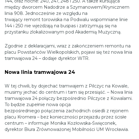
144, oraz nocne: 240, 247, 248 i 250. A także kursująca
między dworcem Nadodrze a Szymanowem/Krynicznem
linia 908. Jednocześnie ze względu na
trwający remont torowiska na Podwalu wspomniane linie
144 i 250 nie wjeżdżają na buspas i zatrzymują się na
przystanku zlokalizowanym pod Akademią Muzyczną.
Zgodnie z deklaracjami, wraz z zakończeniem remontu na
placu Powstańców Wielkopolskich, pojawi się też nowa linia
tramwajowa 24 – dodaje dyrektor WTR.
Nowa linia tramwajowa 24
W tej chwili, by dojechać tramwajem z Pilczyc na Kowale,
musimy jechać do centrum i tam się przesiąść. – Nowa linia
tramwajowa 24 połączy bezpośrednio Pilczyce z Kowalami.
To będzie zupełnie nowa opcja
bezpośredniego połączenia zachodnich osiedli z rejonem
placu Kromera – bez konieczności przejazdu przez ścisłe
centrum – informuje Monika Kozłowska-Święconek,
dyrektor Biura Zrównoważonej Mobilności UM Wrocławia.