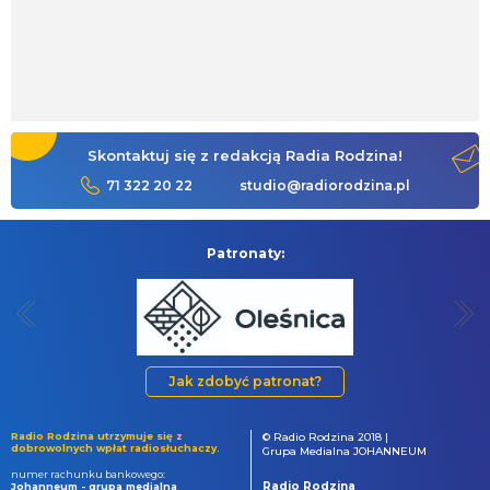
Skontaktuj się z redakcją Radia Rodzina!
71 322 20 22
studio@radiorodzina.pl
Patronaty:
Jak zdobyć patronat?
Radio Rodzina utrzymuje się z
© Radio Rodzina 2018 |
dobrowolnych wpłat radiosłuchaczy.
Grupa Medialna JOHANNEUM
numer rachunku bankowego:
Radio Rodzina
Johanneum - grupa medialna