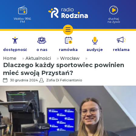
Wołów 99.6
słuchaj
FM
na żywo
Przejdź
do
dostępność
o nas
ramówka
audycje
reklama
treści
Home
»
Aktualności
»
Wrocław
»
Dlaczego każdy sportowiec powinien
mieć swoją Przystań?
30 grudnia 2024
Zofia Di Feliciantonio