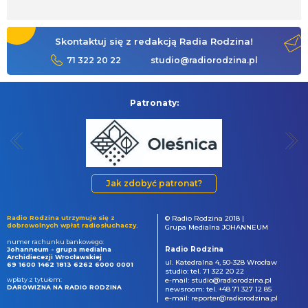
Skontaktuj się z redakcją Radia Rodzina!
71 322 20 22
studio@radiorodzina.pl
Patronaty:
Jak zdobyć patronat?
Radio Rodzina utrzymuje się z
© Radio Rodzina 2018 |
dobrowolnych wpłat radiosłuchaczy.
Grupa Medialna JOHANNEUM
numer rachunku bankowego:
Radio Rodzina
Johanneum - grupa medialna
Archidiecezji Wrocławskiej
ul. Katedralna 4, 50-328 Wrocław
69 1600 1462 1813 6262 6000 0001
studio: tel. 71 322 20 22
wpłaty z tytułem:
e-mail: studio@radiorodzina.pl
DAROWIZNA NA RADIO RODZINA
newsroom: tel. +48 71 327 12 85
e-mail: reporter@radiorodzina.pl