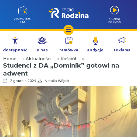
Wołów 99.6
słuchaj
FM
na żywo
Przejdź
do
dostępność
o nas
ramówka
audycje
reklama
treści
Home
»
Aktualności
»
Kościół
»
Studenci z DA „Dominik” gotowi na
adwent
2 grudnia 2024
Natalia Wójcik