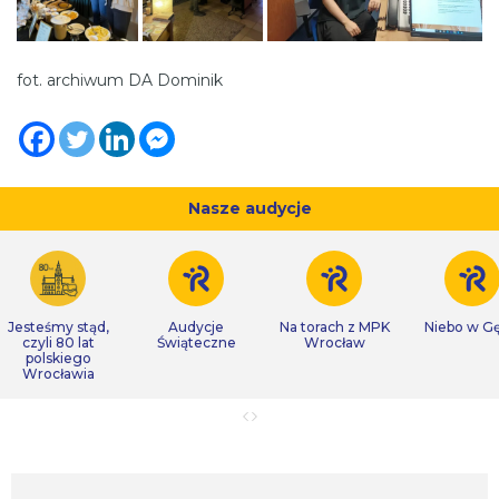
fot. archiwum DA Dominik
Nasze audycje
Jesteśmy stąd,
Audycje
Na torach z MPK
Niebo w Gę
czyli 80 lat
Świąteczne
Wrocław
polskiego
Wrocławia