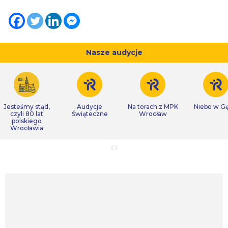
Nasze audycje
Jesteśmy stąd,
Audycje
Na torach z MPK
Niebo w Gę
czyli 80 lat
Świąteczne
Wrocław
polskiego
Wrocławia