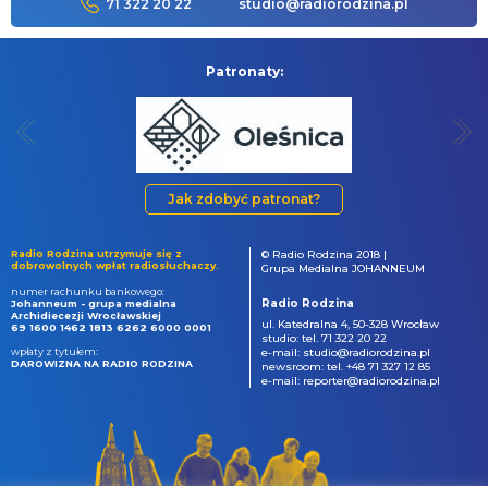
71 322 20 22
studio@radiorodzina.pl
Patronaty:
Jak zdobyć patronat?
Radio Rodzina utrzymuje się z
© Radio Rodzina 2018 |
dobrowolnych wpłat radiosłuchaczy.
Grupa Medialna JOHANNEUM
numer rachunku bankowego:
Radio Rodzina
Johanneum - grupa medialna
Archidiecezji Wrocławskiej
ul. Katedralna 4, 50-328 Wrocław
69 1600 1462 1813 6262 6000 0001
studio: tel. 71 322 20 22
wpłaty z tytułem:
e-mail: studio@radiorodzina.pl
DAROWIZNA NA RADIO RODZINA
newsroom: tel. +48 71 327 12 85
e-mail: reporter@radiorodzina.pl