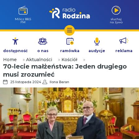
Milicz 88.5
słuchaj
FM
na żywo
Przejdź
do
dostępność
o nas
ramówka
audycje
reklama
treści
Home
»
Aktualności
»
Kościół
»
70-lecie małżeństwa: Jeden drugiego
musi zrozumieć
25 listopada 2024
Ilona Baran