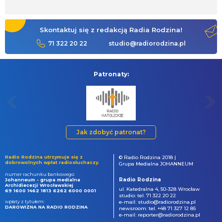
Skontaktuj się z redakcją Radia Rodzina!
71 322 20 22
studio@radiorodzina.pl
Patronaty:
Jak zdobyć patronat?
Radio Rodzina utrzymuje się z
© Radio Rodzina 2018 |
dobrowolnych wpłat radiosłuchaczy.
Grupa Medialna JOHANNEUM
numer rachunku bankowego:
Radio Rodzina
Johanneum - grupa medialna
Archidiecezji Wrocławskiej
ul. Katedralna 4, 50-328 Wrocław
69 1600 1462 1813 6262 6000 0001
studio: tel. 71 322 20 22
wpłaty z tytułem:
e-mail: studio@radiorodzina.pl
DAROWIZNA NA RADIO RODZINA
newsroom: tel. +48 71 327 12 85
e-mail: reporter@radiorodzina.pl