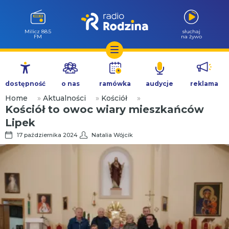
Milicz 88.5
słuchaj
FM
na żywo
Przejdź
do
dostępność
o nas
ramówka
audycje
reklama
treści
Home
»
Aktualności
»
Kościół
»
Kościół to owoc wiary mieszkańców
Lipek
17 października 2024
Natalia Wójcik