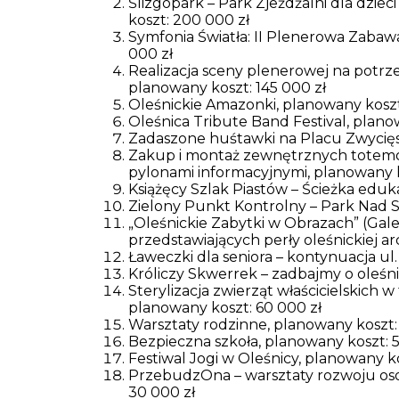
Ślizgopark – Park Zjeżdżalni dla dziec
koszt: 200 000 zł
Symfonia Światła: II Plenerowa Zabaw
000 zł
Realizacja sceny plenerowej na potrz
planowany koszt: 145 000 zł
Oleśnickie Amazonki, planowany koszt
Oleśnica Tribute Band Festival, plano
Zadaszone huśtawki na Placu Zwycięs
Zakup i montaż zewnętrznych totemó
pylonami informacyjnymi, planowany k
Książęcy Szlak Piastów – Ścieżka eduk
Zielony Punkt Kontrolny – Park Nad S
„Oleśnickie Zabytki w Obrazach” (Gal
przedstawiających perły oleśnickiej ar
Ławeczki dla seniora – kontynuacja ul
Króliczy Skwerrek – zadbajmy o oleśnic
Sterylizacja zwierząt właścicielskich 
planowany koszt: 60 000 zł
Warsztaty rodzinne, planowany koszt: 
Bezpieczna szkoła, planowany koszt: 5
Festiwal Jogi w Oleśnicy, planowany ko
PrzebudzOna – warsztaty rozwoju osob
30 000 zł