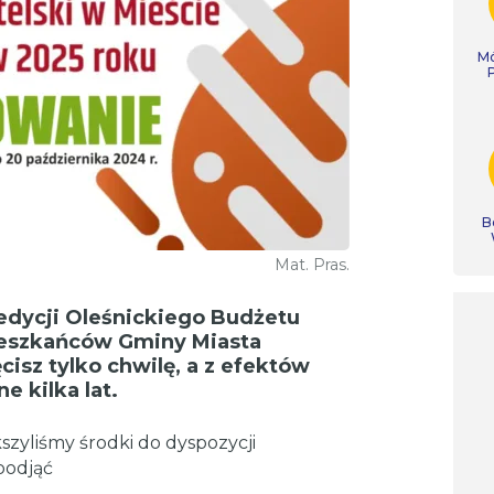
Mó
B
Mat. Pras.
dycji Oleśnickiego Budżetu
eszkańców Gminy Miasta
isz tylko chwilę, a z efektów
e kilka lat.
szyliśmy środki do dyspozycji
podjąć