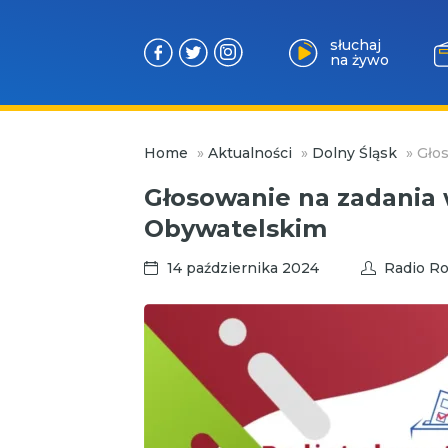
słuchaj
na żywo
Przejdź
Home
»
Aktualności
»
Dolny Śląsk
»
Gło
do
treści
Głosowanie na zadania
Obywatelskim
14 października 2024
Radio Ro