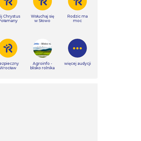
j Chrystus
Wsłuchaj się
Rodzic ma
Połamany
w Słowo
moc
ezpieczny
Agroinfo -
więcej audycji
Wrocław
blisko rolnika