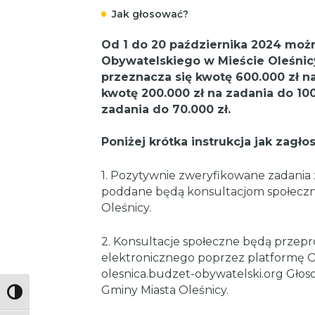
Jak głosować?
Od 1 do 20 października 2024 moż
Obywatelskiego w Mieście Oleśnicy
przeznacza się kwotę 600.000 zł na
kwotę 200.000 zł na zadania do 100
zadania do 70.000 zł.
Poniżej krótka instrukcja jak zagł
1. Pozytywnie zweryfikowane zadania
poddane będą konsultacjom społeczn
Oleśnicy.
2. Konsultacje społeczne będą przep
elektronicznego poprzez platformę 
olesnica.budzet-obywatelski.org Gło
Gminy Miasta Oleśnicy.
Toggle High Contrast