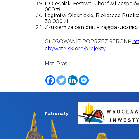
II Oleśnicki Festiwal Chórów i Zespoł
000 zł
Legimi w Oleśnickiej Bibliotece Public
30 000 zł
Z łukiem za pan brat – zajęcia łucznic
GŁOSOWANIE POPRZEZ STRONĘ
ht
obywatelski.org/projekty
Mat. Pras.
Patronaty: