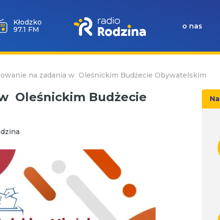
Kłodzko
o nas
97.1 FM
sowanie na zadania w Oleśnickim Budżecie Obywatelskim
 w Oleśnickim Budżecie
Na
dzina