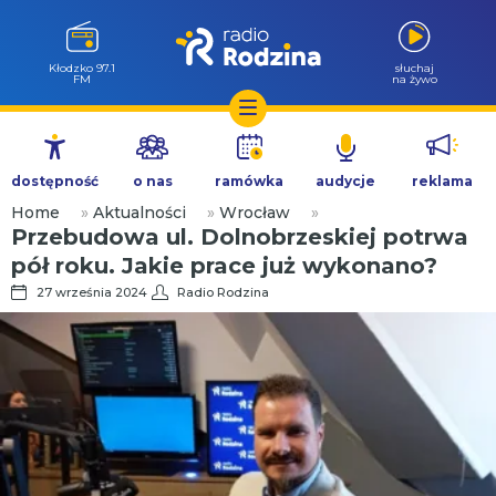
Kłodzko 97.1
słuchaj
FM
na żywo
Przejdź
do
dostępność
o nas
ramówka
audycje
reklama
treści
Home
»
Aktualności
»
Wrocław
»
Przebudowa ul. Dolnobrzeskiej potrwa
pół roku. Jakie prace już wykonano?
27 września 2024
Radio Rodzina