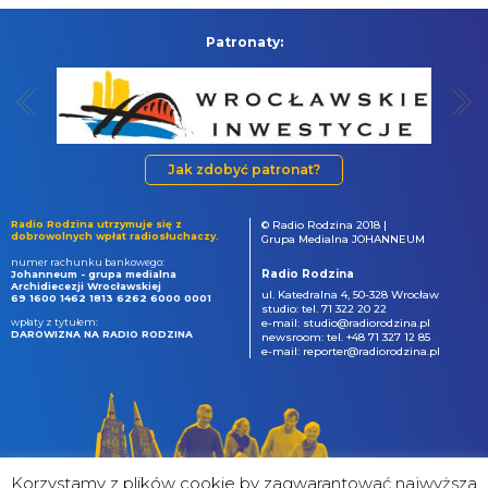
Patronaty:
Jak zdobyć patronat?
Radio Rodzina utrzymuje się z
© Radio Rodzina 2018 |
dobrowolnych wpłat radiosłuchaczy.
Grupa Medialna JOHANNEUM
numer rachunku bankowego:
Radio Rodzina
Johanneum - grupa medialna
Archidiecezji Wrocławskiej
ul. Katedralna 4, 50-328 Wrocław
69 1600 1462 1813 6262 6000 0001
studio: tel. 71 322 20 22
wpłaty z tytułem:
e-mail: studio@radiorodzina.pl
DAROWIZNA NA RADIO RODZINA
newsroom: tel. +48 71 327 12 85
e-mail: reporter@radiorodzina.pl
Korzystamy z plików cookie by zagwarantować najwyższa