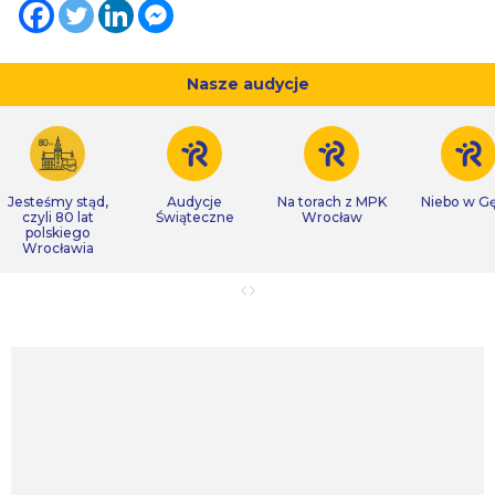
Nasze audycje
Jesteśmy stąd,
Audycje
Na torach z MPK
Niebo w Gę
czyli 80 lat
Świąteczne
Wrocław
polskiego
Wrocławia