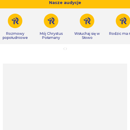
Nasze audycje
Rozmowy
Mój Chrystus
Wsłuchaj się w
Rodzic ma
popołudniowe
Połamany
Słowo