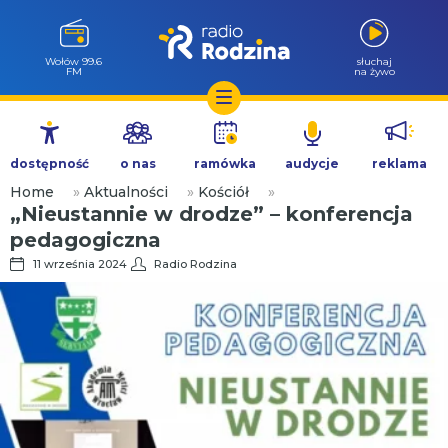
Wołów 99.6
słuchaj
FM
na żywo
Przejdź
do
dostępność
o nas
ramówka
audycje
reklama
treści
Home
»
Aktualności
»
Kościół
»
„Nieustannie w drodze” – konferencja
pedagogiczna
11 września 2024
Radio Rodzina