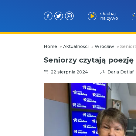
słuchaj
na żywo
Przejdź
Home
»
Aktualności
»
Wrocław
»
Seniorz
do
treści
Seniorzy czytają poezję
22 sierpnia 2024
Daria Detlaf