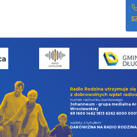
Radio Rodzina utrzymuje się
z dobrowolnych wpłat radios
numer rachunku bankowego:
Johanneum - grupa medialna Ar
Wrocławskiej
69 1600 1462 1813 6262 6000 000
wpłaty z tytułem:
DAROWIZNA NA RADIO RODZINA