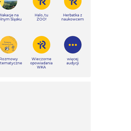
Wakacje na
Halo, tu
Herbatka z
lnym Śląsku
ZOO!
naukowcem
Rozmowy
Wieczorne
więcej
tematyczne
opowiadania
audycji
WKA