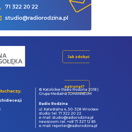
71 322 20 22
studio@radiorodzina.pl
Jak zdobyć
patronat?
© Katolickie Radio Rodzina 2018 |
łuchaczy.
Grupa Medialna JOHANNEUM
chidiecezji
Radio Rodzina
1
ul. Katedralna 4, 50-328 Wrocław
studio: tel. 71 322 20 22
e-mail: studio@radiorodzina.pl
newsroom: tel. +48 71 327 12 85
e-mail: reporter@radiorodzina.pl