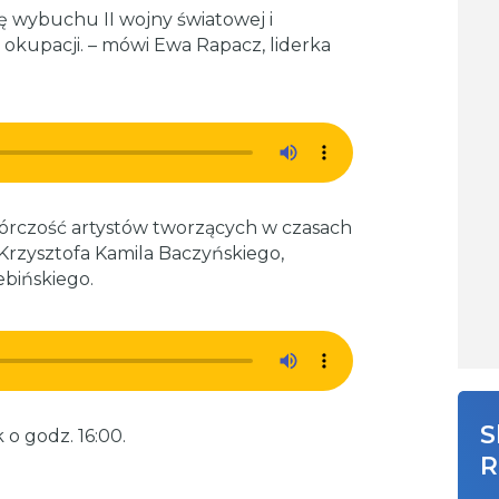
 wybuchu II wojny światowej i
 okupacji. – mówi Ewa Rapacz, liderka
órczość artystów tworzących w czasach
Krzysztofa Kamila Baczyńskiego,
bińskiego.
S
o godz. 16:00.
R