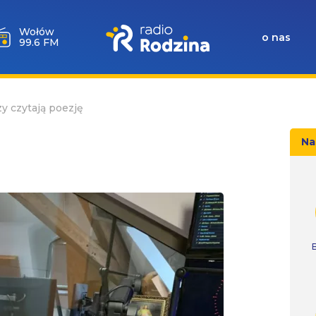
Wołów
o nas
99.6 FM
y czytają poezję
Na