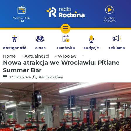
Wołów 99.6
słuchaj
FM
na żywo
Przejdź
do
dostępność
o nas
ramówka
audycje
reklama
treści
Home
»
Aktualności
»
Wrocław
»
Nowa atrakcja we Wrocławiu: Pitlane
Summer Bar
17 lipca 2024
Radio Rodzina