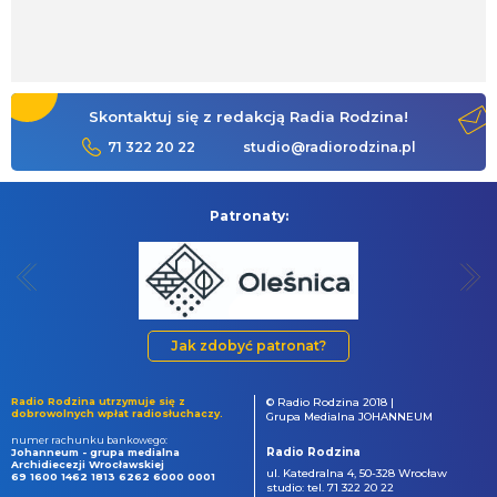
Skontaktuj się z redakcją Radia Rodzina!
71 322 20 22
studio@radiorodzina.pl
Patronaty:
Jak zdobyć patronat?
Radio Rodzina utrzymuje się z
© Radio Rodzina 2018 |
dobrowolnych wpłat radiosłuchaczy.
Grupa Medialna JOHANNEUM
numer rachunku bankowego:
Radio Rodzina
Johanneum - grupa medialna
Archidiecezji Wrocławskiej
ul. Katedralna 4, 50-328 Wrocław
69 1600 1462 1813 6262 6000 0001
studio: tel. 71 322 20 22