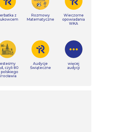
erbatka z
Rozmowy
Wieczorne
aukowcem
Matematyczne
opowiadania
WKA
Jesteśmy
Audycje
więcej
ąd, czyli 80
Świąteczne
audycji
t polskiego
rocławia