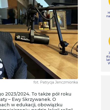
H
n
st
la
W
fot. Patrycja Jenczmionka
o 2023/2024. To także pół roku
iaty – Ewy Skrzywanek. O
nach w edukacji, obowiązku