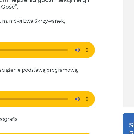
zmniejszeniu godzin lekcji religii
Gość”.
ium, mówi Ewa Skrzywanek,
zeciążenie podstawą programową,
ografia.
S
R