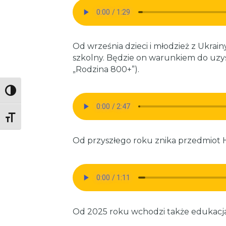
Od września dzieci i młodzież z Ukrai
szkolny. Będzie on warunkiem do uzy
„Rodzina 800+”).
Toggle High Contrast
Toggle Font size
Od przyszłego roku znika przedmiot His
Od 2025 roku wchodzi także edukacj