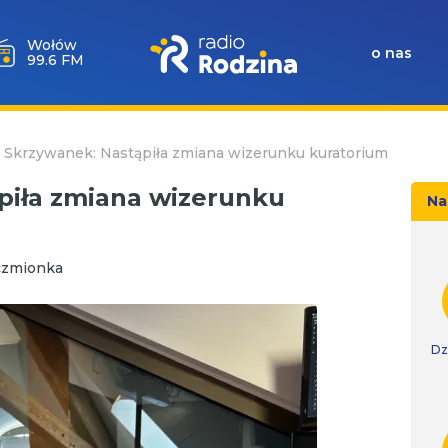
Wołów
o nas
99.6 FM
 Skrzywanek: Nastąpiła zmiana wizerunku kuratorium
piła zmiana wizerunku
Na
czmionka
Dz