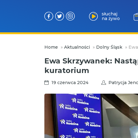
słuchaj
na żywo
Przejdź
Home
»
Aktualności
»
Dolny Śląsk
»
Ewa
do
treści
Ewa Skrzywanek: Nastą
kuratorium
19 czerwca 2024
Patrycja Jen