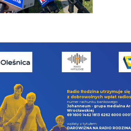
Radio Rodzina utrzymuje się
z dobrowolnych wpłat radios
numer rachunku bankowego:
Johanneum - grupa medialna Ar
Wrocławskiej
69 1600 1462 1813 6262 6000 000
wpłaty z tytułem:
DAROWIZNA NA RADIO RODZINA