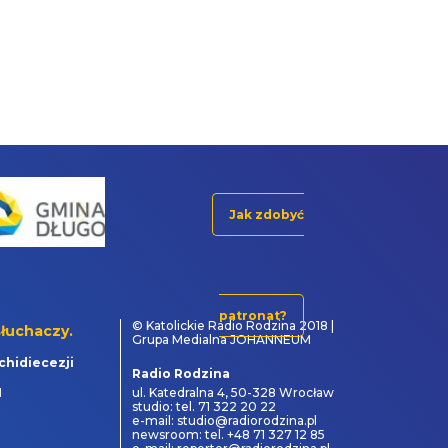
Jak zdobyć
patronat?
© Katolickie Radio Rodzina 2018 |
łuchaczy.
Grupa Medialna JOHANNEUM
chidiecezji
Radio Rodzina
1
ul. Katedralna 4, 50-328 Wrocław
studio: tel. 71 322 20 22
e-mail: studio@radiorodzina.pl
newsroom: tel. +48 71 327 12 85