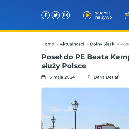
słuchaj
na żywo
Przejdź
Home
»
Aktualności
»
Dolny Śląsk
»
Pose
do
treści
Poseł do PE Beata Kemp
służy Polsce
15 maja 2024
Daria Detlaf