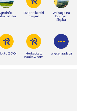
Agroinfo -
Dziennikarski
Wakacje na
isko rolnika
Tygiel
Dolnym
Śląsku
lo, tu ZOO!
Herbatka z
więcej audycji
naukowcem