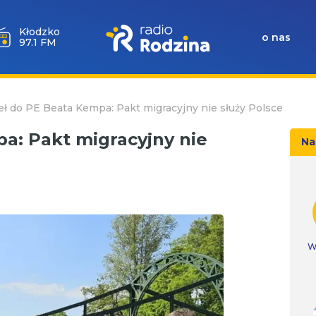
Wołów
o nas
99.6 FM
ł do PE Beata Kempa: Pakt migracyjny nie służy Polsce
a: Pakt migracyjny nie
Na
W