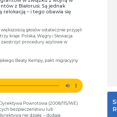
 migrantów w związku z wojną w
antów z Białorusi. Są jednak
relokacją – i tego obawia się
większością głosów ostatecznie przyjęli
rzy kraje: Polska, Węgry i Słowacja.
ją zaostrzyć procedury azylowe w
skiego Beaty Kempy, pakt migracyjny
S
 Dyrektywa Powrotowa (2008/115/WE)
R
ących bezpieczeństwu lub
yrektywa nie działa. – dodaje.