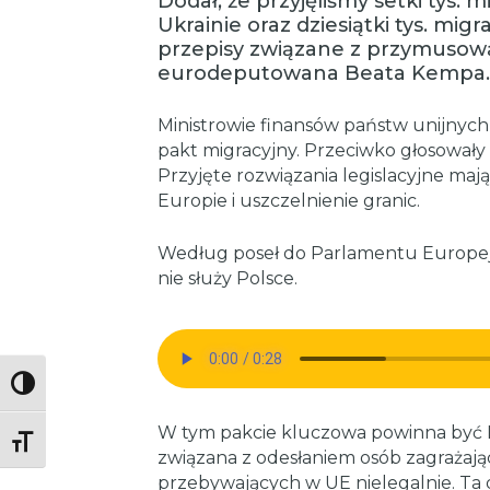
Dodał, że przyjęliśmy setki tys.
Ukrainie oraz dziesiątki tys. migr
przepisy związane z przymusową 
eurodeputowana Beata Kempa.
Ministrowie finansów państw unijnych 
pakt migracyjny. Przeciwko głosowały t
Przyjęte rozwiązania legislacyjne ma
Europie i uszczelnienie granic.
Według poseł do Parlamentu Europej
nie służy Polsce.
Toggle High Contrast
W tym pakcie kluczowa powinna być
Toggle Font size
związana z odesłaniem osób zagrażaj
przebywających w UE nielegalnie. Ta d