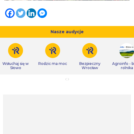
Nasze audycje
Wsłuchaj się w
Rodzic ma moc
Bezpieczny
Agroinfo - b
Słowo
Wrocław
rolnika