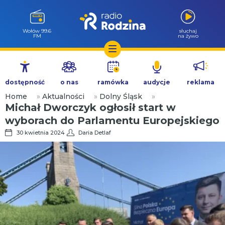
Wołów 99.6
słuchaj
FM
na żywo
Przejdź
do
dostępność
o nas
ramówka
audycje
reklama
treści
Home
»
Aktualności
»
Dolny Śląsk
»
Michał Dworczyk ogłosił start w
wyborach do Parlamentu Europejskiego
30 kwietnia 2024
Daria Detlaf