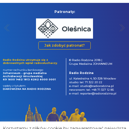
Patronaty:
Jak zdobyć patronat?
Radio Rodzina utrzymuje się z
© Radio Rodzina 2018 |
dobrowolnych wpłat radiosłuchaczy.
Grupa Medialna JOHANNEUM
numer rachunku bankowego:
Radio Rodzina
Johanneum - grupa medialna
Archidiecezji Wrocławskiej
ul. Katedralna 4, 50-328 Wrocław
69 1600 1462 1813 6262 6000 0001
studio: tel. 71 322 20 22
wpłaty z tytułem:
e-mail: studio@radiorodzina.pl
DAROWIZNA NA RADIO RODZINA
newsroom: tel. +48 71 327 12 85
e-mail: reporter@radiorodzina.pl
Korzystamy z plików cookie by zagwarantować najwyższa