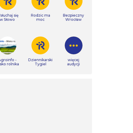
łuchaj się
Rodzic ma
Bezpieczny
w Słowo
moc
Wrocław
groinfo -
Dziennikarski
więcej
isko rolnika
Tygiel
audycji