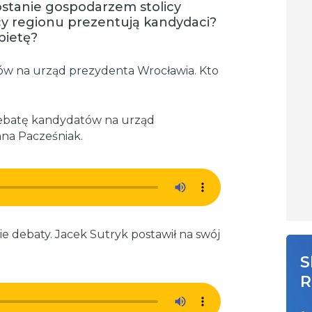
ostanie gospodarzem stolicy
icy regionu prezentują kandydaci?
bietę?
ów na urząd prezydenta Wrocławia. Kto
 debatę kandydatów na urząd
nna Pacześniak.
ie debaty. Jacek Sutryk postawił na swój
S
R