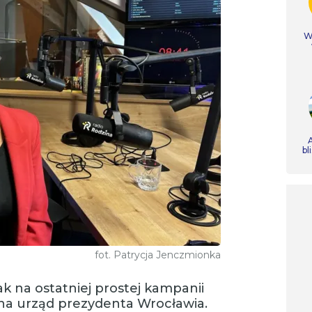
Ws
A
bl
fot. Patrycja Jenczmionka
ak na ostatniej prostej kampanii
a urząd prezydenta Wrocławia.