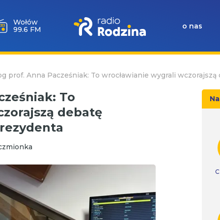
Wołów
o nas
99.6 FM
log prof. Anna Pacześniak: To wrocławianie wygrali wczorajsz
cześniak: To
Na
czorajszą debatę
rezydenta
nczmionka
C