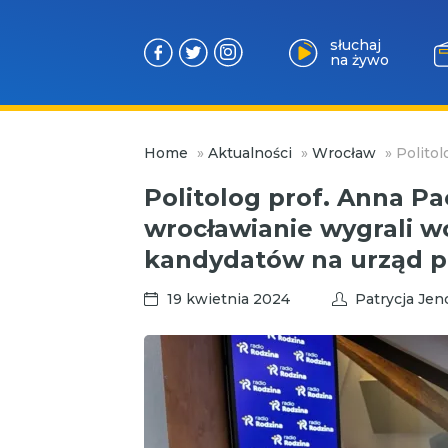
słuchaj
na żywo
Przejdź
Home
»
Aktualności
»
Wrocław
»
Polito
do
treści
Politolog prof. Anna Pa
wrocławianie wygrali w
kandydatów na urząd p
19 kwietnia 2024
Patrycja Je