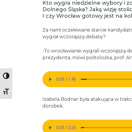
Kto wygra niedzielne wybory i z
Dolnego Śląska? Jaką wizję stol
I czy Wrocław gotowy jest na ko
Za nami oczekiwane starcie kandydat
wygrał wczorajszą debatę?
-To wrocławianie wygrali wczorajszą
prezydenta, mówi politolożka, prof. A
Toggle High Contrast
Toggle Font size
Izabela Bodnar była atakująca w trakc
dorobek.