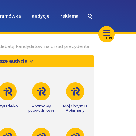
ramówka
audycje
reklama
menu
ą debatę kandydatów na urząd prezydenta
sze audycje
zytadełko
Rozmowy
Mój Chrystus
popołudniowe
Połamany