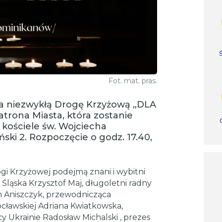
Fot. mat. pras.
na niezwykłą Drogę Krzyżową „DLA
rona Miasta, która zostanie
kościele św. Wojciecha
ski 2. Rozpoczęcie o godz. 17.40,
gi Krzyżowej podejmą znani i wybitni
Śląska Krzysztof Maj, długoletni radny
n Aniszczyk, przewodnicząca
ocławskiej Adriana Kwiatkowska,
 Ukrainie Radosław Michalski , prezes