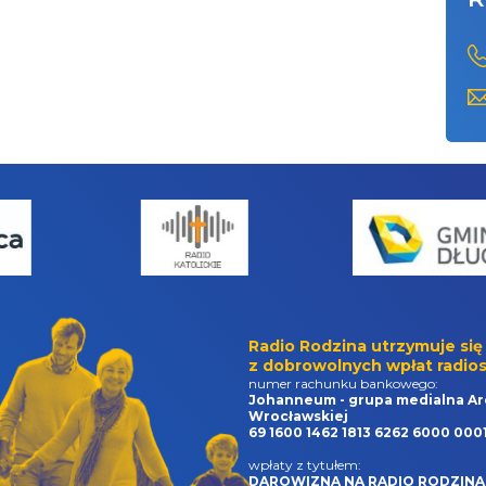
Radio Rodzina utrzymuje się
z dobrowolnych wpłat radios
numer rachunku bankowego:
Johanneum - grupa medialna Ar
Wrocławskiej
69 1600 1462 1813 6262 6000 000
wpłaty z tytułem:
DAROWIZNA NA RADIO RODZINA