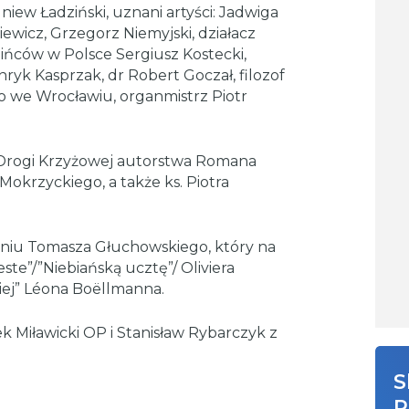
niew Ładziński, uznani artyści: Jadwiga
iewicz, Grzegorz Niemyjski, działacz
ńców w Polsce Sergiusz Kostecki,
ryk Kasprzak, dr Robert Goczał, filozof
 we Wrocławiu, organmistrz Piotr
 Drogi Krzyżowej autorstwa Romana
 Mokrzyckiego, a także ks. Piotra
u Tomasza Głuchowskiego, który na
te”/”Niebiańską ucztę”/ Oliviera
kiej” Léona Boëllmanna.
Miławicki OP i Stanisław Rybarczyk z
S
R