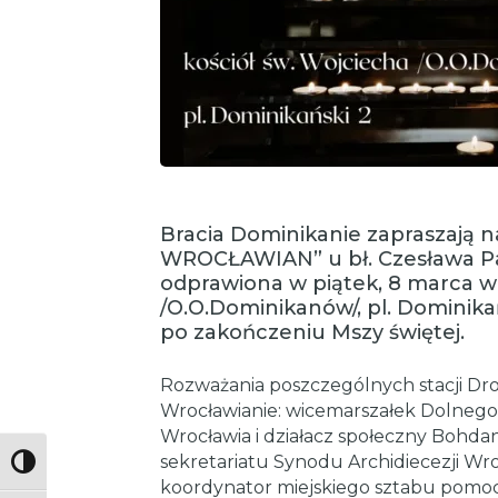
Bracia Dominikanie zapraszają 
WROCŁAWIAN” u bł. Czesława Pat
odprawiona w piątek, 8 marca w 
/O.O.Dominikanów/, pl. Dominikań
po zakończeniu Mszy świętej.
Rozważania poszczególnych stacji Dro
Wrocławianie: wicemarszałek Dolnego 
Wrocławia i działacz społeczny Bohda
sekretariatu Synodu Archidiecezji Wr
Toggle High Contrast
koordynator miejskiego sztabu pomocy