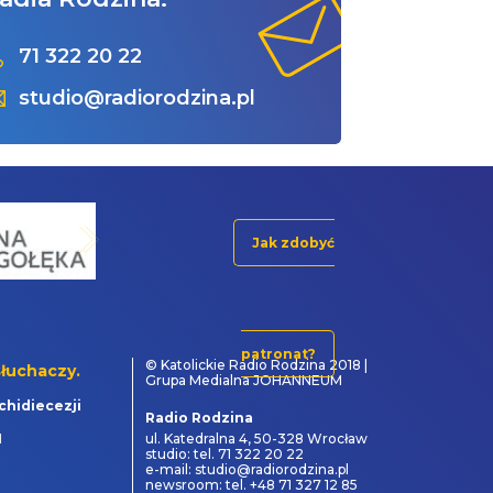
71 322 20 22
studio@radiorodzina.pl
Jak zdobyć
patronat?
© Katolickie Radio Rodzina 2018 |
łuchaczy.
Grupa Medialna JOHANNEUM
chidiecezji
Radio Rodzina
1
ul. Katedralna 4, 50-328 Wrocław
studio: tel. 71 322 20 22
e-mail: studio@radiorodzina.pl
newsroom: tel. +48 71 327 12 85