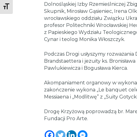
Dolnośląskiej Izby Rzemieślniczej Zbig
Toggle Font size
Skupnik, Mirosław Gąsieniec, Irena Olk
wrocławskiego oddziału Związku Ukrai
profesor Politechniki Wrocławskiej Hen
z Papieskiego Wydziału Teologicznego
Cynar i teolog Monika Włoszczyk.
Podczas Drogi usłyszymy rozważania
Brandstaettera i jezuity ks. Bronisława
Pawlukiewicza i Bogusława Kierca.
Akompaniament organowy w wykonani
zakończenie wykona „Le banquet celes
Messiaena i „Modlitwę” z „Suity Gotyc
Drogę Krzyżową poprowadzą br. Marek 
Fundacji Pro Arte.