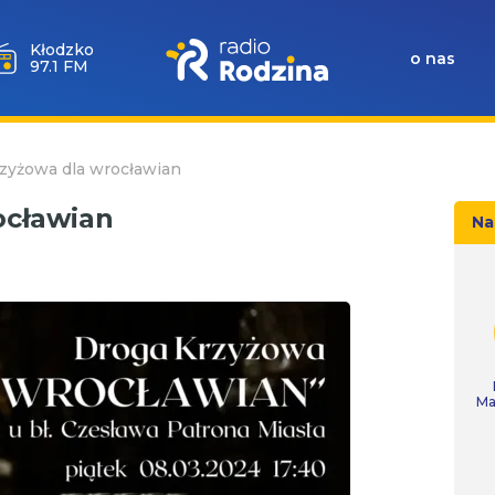
Wołów
o nas
99.6 FM
zyżowa dla wrocławian
ocławian
Na
Ma