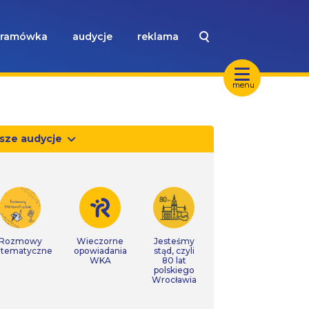
ramówka
audycje
reklama
menu
sze audycje
Rozmowy
Wieczorne
Jesteśmy
tematyczne
opowiadania
stąd, czyli
WKA
80 lat
polskiego
Wrocławia