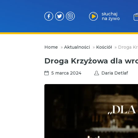
słuchaj
na żywo
Przejdź
Home
»
Aktualności
»
Kościół
»
Droga Kr
do
treści
Droga Krzyżowa dla wr
5 marca 2024
Daria Detlaf