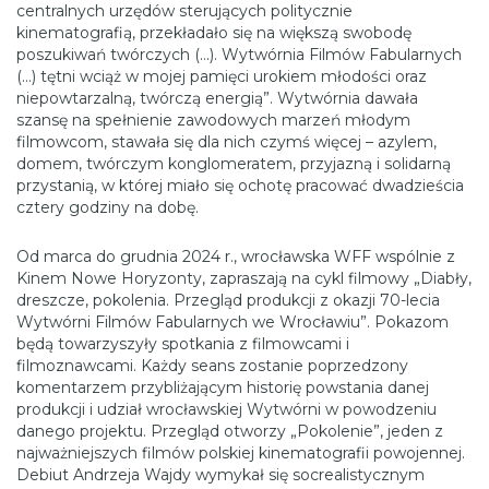
centralnych urzędów sterujących politycznie
kinematografią, przekładało się na większą swobodę
poszukiwań twórczych (…). Wytwórnia Filmów Fabularnych
(…) tętni wciąż w mojej pamięci urokiem młodości oraz
niepowtarzalną, twórczą energią”. Wytwórnia dawała
szansę na spełnienie zawodowych marzeń młodym
filmowcom, stawała się dla nich czymś więcej – azylem,
domem, twórczym konglomeratem, przyjazną i solidarną
przystanią, w której miało się ochotę pracować dwadzieścia
cztery godziny na dobę.
Od marca do grudnia 2024 r., wrocławska WFF wspólnie z
Kinem Nowe Horyzonty, zapraszają na cykl filmowy „Diabły,
dreszcze, pokolenia. Przegląd produkcji z okazji 70-lecia
Wytwórni Filmów Fabularnych we Wrocławiu”. Pokazom
będą towarzyszyły spotkania z filmowcami i
filmoznawcami. Każdy seans zostanie poprzedzony
komentarzem przybliżającym historię powstania danej
produkcji i udział wrocławskiej Wytwórni w powodzeniu
danego projektu. Przegląd otworzy „Pokolenie”, jeden z
najważniejszych filmów polskiej kinematografii powojennej.
Debiut Andrzeja Wajdy wymykał się socrealistycznym