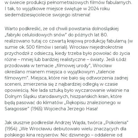
w świecie produkcji pełnometrażowych filmów fabularnych.
I tak, to wyjątkowe miejsce świętuje w 2024 roku
siedemdziesięciolecie swojego istnienia!
Warto podkreślić, że od chwili powstania dolnośląskiej
„fabryki celuloidowych snów” do późnych lat 80.
realizowano tutaj co czwartą krajową produkcję fabularną (w
sumie ok. 500 filmów i seriali). Wrocław niejednokrotnie
przychodził z odsieczą, kiedy trzeba było powołać do życia
różne – mniej lub bardziej realistyczne – światy. Jeśli Łódź
przodowała w temacie „filmowej urody”, Wrocław
określano mianem miejsca o wyjątkowym „talencie
filmowym”. Miejsca, które nie bało się odtworzenia żadnej
scenerii, zmierzenia się z najbardziej odległą w czasie
opowieścią. Nie lada sztuką było wyczarowanie właśnie na
Dolnym Śląsku starodawnych, hiszpańskich krain, które
będą pasować do klimatów „Rękopisu znalezionego w
Saragossie” (1965) Wojciecha Jerzego Hasa!
Jak słusznie podkreślał Andrzej Wajda, twórca „Pokolenia”
(1954): „We Wrocławiu debiutowało wielu znaczących dla
polskiego kina reżyserów. Nic dziwnego – oddalenie od