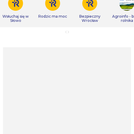
Wsłuchaj się w
Rodzic ma moc
Bezpieczny
Agroinfo - b
Słowo
Wrocław
rolnika