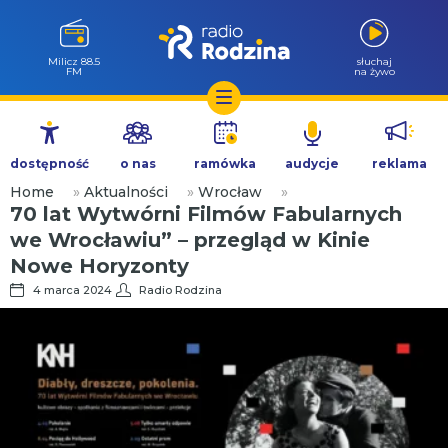
Milicz 88.5
słuchaj
FM
na żywo
Przejdź
do
dostępność
o nas
ramówka
audycje
reklama
treści
Home
»
Aktualności
»
Wrocław
»
70 lat Wytwórni Filmów Fabularnych
we Wrocławiu” – przegląd w Kinie
Nowe Horyzonty
4 marca 2024
Radio Rodzina