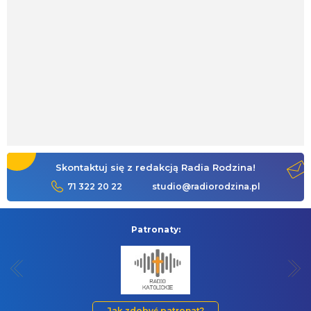
Skontaktuj się z redakcją Radia Rodzina!
71 322 20 22
studio@radiorodzina.pl
Patronaty:
Jak zdobyć patronat?