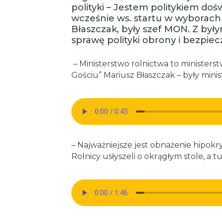
polityki – Jestem politykiem do
wcześnie ws. startu w wyborac
Błaszczak, były szef MON. Z był
sprawę polityki obrony i bezpie
– Ministerstwo rolnictwa to minister
Gościu” Mariusz Błaszczak – były min
– Najważniejsze jest obnażenie hipokryz
Rolnicy usłyszeli o okrągłym stole, a t