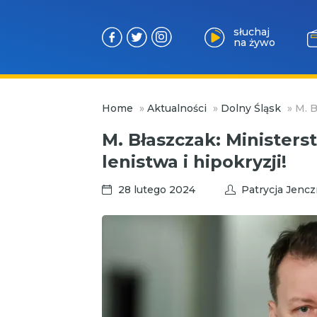
słuchaj
na żywo
Przejdź
Home
»
Aktualności
»
Dolny Śląsk
»
M. B
do
treści
M. Błaszczak: Ministers
lenistwa i hipokryzji!
28 lutego 2024
Patrycja Jenc