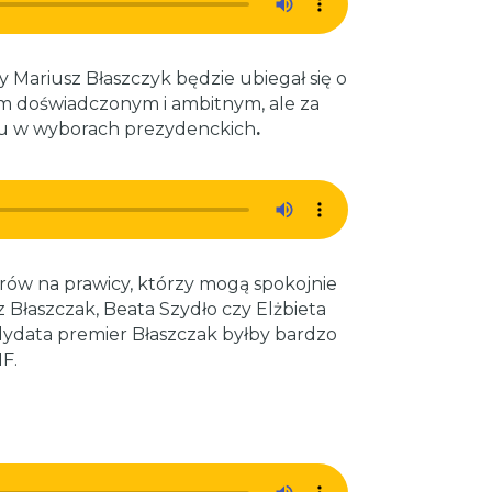
Mariusz Błaszczyk będzie ubiegał się o
em doświadczonym i ambitnym, ale za
rtu w wyborach prezydenckich
.
erów na prawicy, którzy mogą spokojnie
z Błaszczak, Beata Szydło czy Elżbieta
dydata premier Błaszczak byłby bardzo
F.