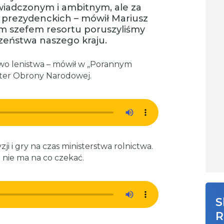
świadczonym i ambitnym, ale za
h prezydenckich
– mówił Mariusz
ym szefem resortu poruszyliśmy
czeństwa naszego kraju.
stwo lenistwa – mówił w „Porannym
ister Obrony Narodowej.
ji i gry na czas ministerstwa rolnictwa.
u nie ma na co czekać.
S
R