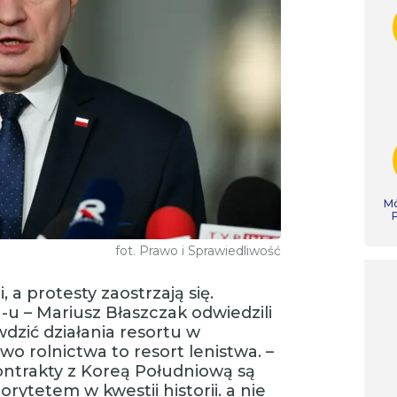
Mó
fot. Prawo i Sprawiedliwość
 a protesty zaostrzają się.
-u – Mariusz Błaszczak odwiedzili
dzić działania resortu w
wo rolnictwa to resort lenistwa. –
Kontrakty z Koreą Południową są
rytetem w kwestii historii. a nie