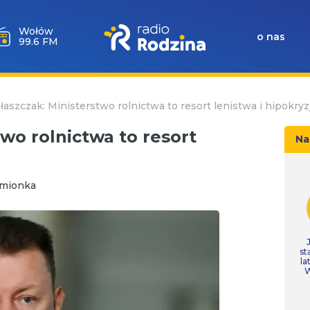
Milicz
o nas
88.5 FM
łaszczak: Ministerstwo rolnictwa to resort lenistwa i hipokryzj
two rolnictwa to resort
Na
zmionka
st
la
W