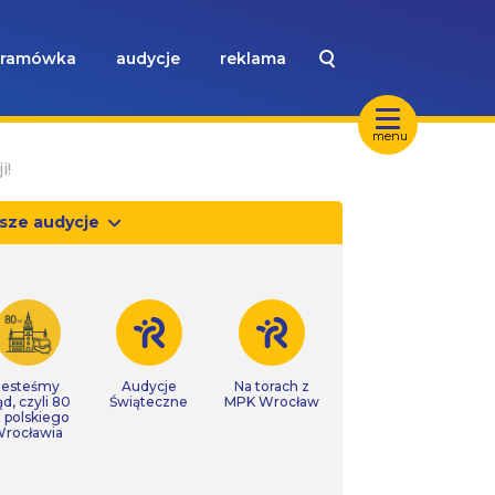
ramówka
audycje
reklama
menu
i!
sze audycje
Jesteśmy
Audycje
Na torach z
ąd, czyli 80
Świąteczne
MPK Wrocław
t polskiego
rocławia