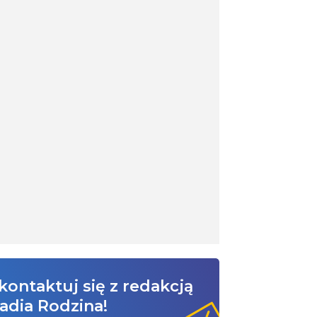
kontaktuj się z redakcją
adia Rodzina!