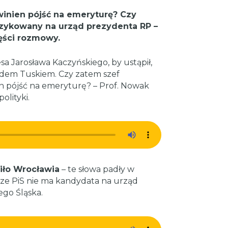
inien pójść na emeryturę? Czy
szykowany na urząd prezydenta RP –
zęści rozmowy.
a Jarosława Kaczyńskiego, by ustąpił,
aldem Tuskiem. Czy zatem szef
en pójść na emeryturę? – Prof. Nowak
olityki.
iło Wrocławia
– te słowa padły w
cze PiS nie ma kandydata na urząd
ego Śląska.