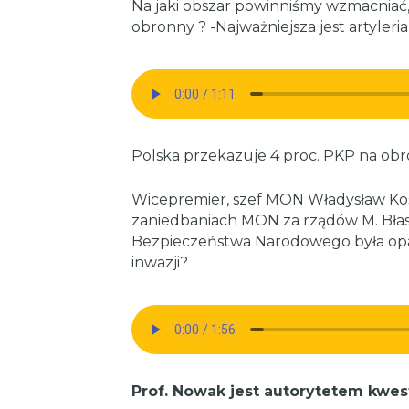
Na jaki obszar powinniśmy wzmacniać,
obronny ? -Najważniejsza jest artyleri
Polska przekazuje 4 proc. PKP na obr
Wicepremier, szef MON Władysław Kos
zaniedbaniach MON za rządów M. Błasz
Bezpieczeństwa Narodowego była opart
inwazji?
Prof. Nowak jest autorytetem kwestii