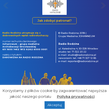
Jak zdobyć patronat?
Radio Rodzina utrzymuje się z
© Radio Rodzina 2018 |
dobrowolnych wpłat radiosłuchaczy.
Grupa Medialna JOHANNEUM
numer rachunku bankowego:
Radio Rodzina
Johanneum - grupa medialna
Archidiecezji Wrocławskiej
ul. Katedralna 4, 50-328 Wrocław
69 1600 1462 1813 6262 6000 0001
studio: tel. 71 322 20 22
wpłaty z tytułem:
e-mail: studio@radiorodzina.pl
DAROWIZNA NA RADIO RODZINA
newsroom: tel. +48 71 327 12 85
e-mail: reporter@radiorodzina.pl
Korzystamy z plików cookie by zagwarantować najwyższa
jakość naszego portalu
Poliyka prywatności
Akceptuj
powered by
&