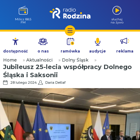
Góra Igliczna
słuchaj
107.2 FM
na żywo
Przejdź
do
dostępność
o nas
ramówka
audycje
reklama
treści
Home
»
Aktualności
»
Dolny Śląsk
»
Jubileusz 25-lecia współpracy Dolnego
Śląska i Saksonii
28 lutego 2024
Daria Detlaf