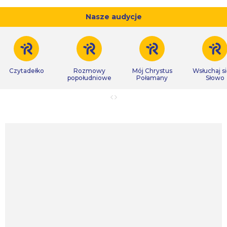
Nasze audycje
Czytadełko
Rozmowy
Mój Chrystus
Wsłuchaj s
popołudniowe
Połamany
Słowo