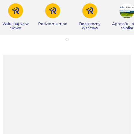
Wsłuchaj się w
Rodzic ma moc
Bezpieczny
Agroinfo - b
Słowo
Wrocław
rolnika