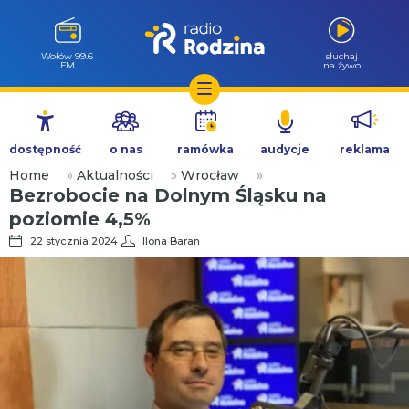
Wołów 99.6
słuchaj
FM
na żywo
Przejdź
do
dostępność
o nas
ramówka
audycje
reklama
treści
Home
»
Aktualności
»
Wrocław
»
Bezrobocie na Dolnym Śląsku na
poziomie 4,5%
22 stycznia 2024
Ilona Baran