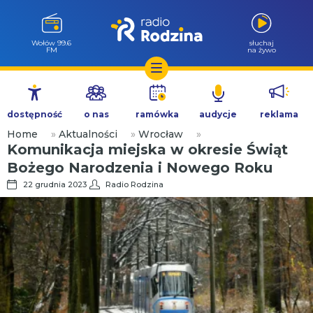
Wołów 99.6
słuchaj
FM
na żywo
Przejdź
do
dostępność
o nas
ramówka
audycje
reklama
treści
Home
»
Aktualności
»
Wrocław
»
Komunikacja miejska w okresie Świąt
Bożego Narodzenia i Nowego Roku
22 grudnia 2023
Radio Rodzina