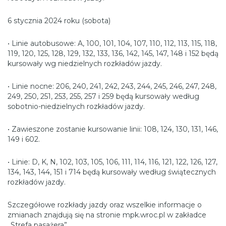
6 stycznia 2024 roku (sobota)
• Linie autobusowe: A, 100, 101, 104, 107, 110, 112, 113, 115, 118,
119, 120, 125, 128, 129, 132, 133, 136, 142, 145, 147, 148 i 152 będą
kursowały wg niedzielnych rozkładów jazdy.
• Linie nocne: 206, 240, 241, 242, 243, 244, 245, 246, 247, 248,
249, 250, 251, 253, 255, 257 i 259 będą kursowały według
sobotnio-niedzielnych rozkładów jazdy.
• Zawieszone zostanie kursowanie linii: 108, 124, 130, 131, 146,
149 i 602.
• Linie: D, K, N, 102, 103, 105, 106, 111, 114, 116, 121, 122, 126, 127,
134, 143, 144, 151 i 714 będą kursowały według świątecznych
rozkładów jazdy.
Szczegółowe rozkłady jazdy oraz wszelkie informacje o
zmianach znajdują się na stronie mpk.wroc.pl w zakładce
„Strefa pasażera”.