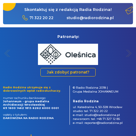
Skontaktuj się z redakcją Radia Rodzina!
71 322 20 22
studio@radiorodzina.pl
Patronaty:
Jak zdobyć patronat?
Radio Rodzina utrzymuje się z
© Radio Rodzina 2018 |
dobrowolnych wpłat radiosłuchaczy.
Grupa Medialna JOHANNEUM
numer rachunku bankowego:
Radio Rodzina
Johanneum - grupa medialna
Archidiecezji Wrocławskiej
ul. Katedralna 4, 50-328 Wrocław
69 1600 1462 1813 6262 6000 0001
studio: tel. 71 322 20 22
wpłaty z tytułem:
e-mail: studio@radiorodzina.pl
DAROWIZNA NA RADIO RODZINA
newsroom: tel. +48 71 327 12 85
e-mail: reporter@radiorodzina.pl