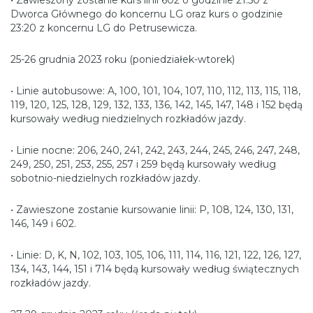
• Zawieszony zostanie kurs linii 602 o godzinie 21:50 z
Dworca Głównego do koncernu LG oraz kurs o godzinie
23:20 z koncernu LG do Petrusewicza.
25-26 grudnia 2023 roku (poniedziałek-wtorek)
• Linie autobusowe: A, 100, 101, 104, 107, 110, 112, 113, 115, 118,
119, 120, 125, 128, 129, 132, 133, 136, 142, 145, 147, 148 i 152 będą
kursowały według niedzielnych rozkładów jazdy.
• Linie nocne: 206, 240, 241, 242, 243, 244, 245, 246, 247, 248,
249, 250, 251, 253, 255, 257 i 259 będą kursowały według
sobotnio-niedzielnych rozkładów jazdy.
• Zawieszone zostanie kursowanie linii: P, 108, 124, 130, 131,
146, 149 i 602.
• Linie: D, K, N, 102, 103, 105, 106, 111, 114, 116, 121, 122, 126, 127,
134, 143, 144, 151 i 714 będą kursowały według świątecznych
rozkładów jazdy.