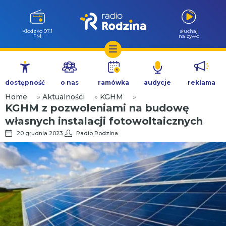
Wołów 99.6
słuchaj
FM
na żywo
Przejdź
do
dostępność
o nas
ramówka
audycje
reklama
treści
Home
»
Aktualności
»
KGHM
»
KGHM z pozwoleniami na budowę
własnych instalacji fotowoltaicznych
20 grudnia 2023
Radio Rodzina