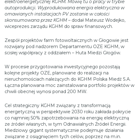
elektroenergetycznej KGHM. Mówię tu o pracy w trybie
autoprodukcji. Wyprodukowana energia elektryczna w
omawianych instalacjach PV zostanie w całości
skonsumowana przez KGHM
– dodał Mateusz Wodejko,
wiceprezes zarządu KGHM do spraw finansowych.
Zespół projektów farm fotowoltaicznych w Głogowie jest
rozwijany pod nadzorem Departamentu OZE KGHM, w
ścisłej współpracy z oddziałem – Huta Miedzi Głogów.
W procesie przygotowania inwestycyjnego pozostają
kolejne projekty OZE, planowane do realizacji na
nieruchomościach należących do KGHM Polska Miedź S.A.
Łączna planowana moc zainstalowana portfolio projektów w
chwili obecnej wynosi ponad 200 MW.
Cel strategiczny KGHM związany z transformacją
energetyczną w perspektywie 2030 roku zakłada pokrycie
co najmniej 50% zapotrzebowania na energię elektryczną
ze źródeł własnych, w tym Odnawialnych Źródeł Energii.
Miedziowy gigant systematycznie podejmuje działania
związane z osiągnięciem tych celów, poprzez na m.in.