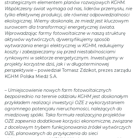
strategicznym elementem planów rozwojowych KGHM.
Współczesny świat wymaga od nas, liderów przemysłu, nie
tylko efektywnej produkcji, ale również odpowiedzialności
ekologicznej. Wiemy doskonale, że miedź jest kluczowym
surowcem dla transformacji energetycznej świata.
Wprowadzając farmy fotowoltaiczne w naszą strukturę
aktywów wytwórczych, dywersyfikujemy sposób
wytwarzania energii elektrycznej w KGHM, redukujemy
koszty i zabezpieczamy się przed niestabilnościami
rynkowymi w sektorze energetycznym. Inwestujemy w
projekty korzystne dziś, jak i w długoterminowej
perspektywie
– powiedział Tomasz Zdzikot, prezes zarządu
KGHM Polska Miedź S.A.
–
Umiejscowienie nowych farm fotowoltaicznych
bezpośrednio na terenie oddziału KGHM jest doskonałym
przykładem realizacji inwestycji OZE z wykorzystaniem
ogromnego potencjału nieruchomości, należących do
miedziowej spółki. Taka formuła realizacyjna projektów
OZE zapewnia dodatkowe korzyści ekonomiczne, związane
z docelowym trybem funkcjonowania źródeł wytwórczych
OZE, planowanych do przyłączenia do sieci