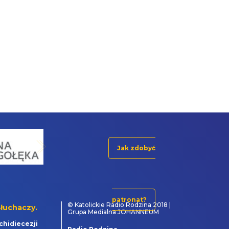
Jak zdobyć
patronat?
© Katolickie Radio Rodzina 2018 |
łuchaczy.
Grupa Medialna JOHANNEUM
chidiecezji