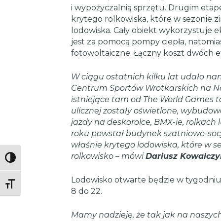
i wypożyczalnią sprzętu. Drugim eta
krytego rolkowiska, które w sezonie 
lodowiska. Cały obiekt wykorzystuje 
jest za pomocą pompy ciepła, natomia
fotowoltaiczne. Łączny koszt dwóch et
W ciągu ostatnich kilku lat udało n
Centrum Sportów Wrotkarskich na N
istniejące tam od The World Games tor
ulicznej zostały oświetlone, wybudo
jazdy na deskorolce, BMX-ie, rolkach 
roku powstał budynek szatniowo-soc
właśnie krytego lodowiska, które w s
rolkowisko –
mówi
Dariusz Kowalczyk
Toggle High Contrast
Lodowisko otwarte będzie w tygodniu
Toggle Font size
8 do 22.
Mamy nadzieję, że tak jak na naszych