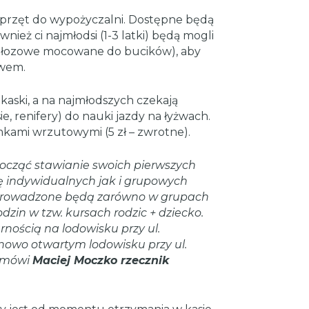
sprzęt do wypożyczalni. Dostępne będą
nież ci najmłodsi (1-3 latki) będą mogli
łozowe mocowane do bucików), aby
twem.
aski, a na najmłodszych czekają
e, renifery) do nauki jazdy na łyżwach.
mkami wrzutowymi (5 zł – zwrotne).
zpocząć stawianie swoich pierwszych
tę indywidualnych jak i grupowych
 prowadzone będą zarówno w grupach
odzin w tzw. kursach rodzic + dziecko.
rnością na lodowisku przy ul.
 nowo otwartym lodowisku przy ul.
– mówi
Maciej Moczko rzecznik