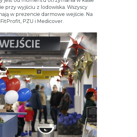
ny jest od momentu otrzymania w kasie
 przy wyjściu z lodowiska. Wszyscy
mają w prezencie darmowe wejście. Na
itProfit, PZU i Medicover.