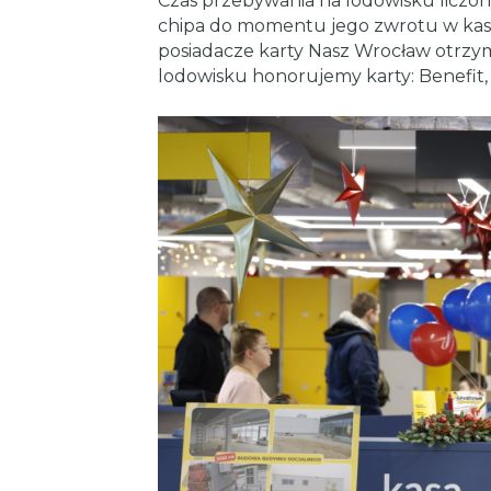
Czas przebywania na lodowisku liczo
chipa do momentu jego zwrotu w kasie
posiadacze karty Nasz Wrocław otrzy
lodowisku honorujemy karty: Benefit, F