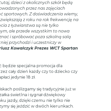
tutaj, dzieci z okolicznych szkół będą
owadzonych przez nas zajęciach
ęć sportowych. Z doświadczenia wiemy,
zwiększają z roku na rok frekwencję na
ia z łyżwiarstwa są nie tylko
ym, ale przede wszystkim to nowa
znać i spróbować poza szkolną salą
iej przychodzi i uczestniczy w
riusz Kowalczyk Prezes WCT Spartan
będzie specjalna promocja dla
zez cały dzień każdy czy to dziecko czy
łaci jedynie 18 zł.
kach poślizgamy się tradycyjnie już w
załka świetlna i sygnał dźwiękowy
u jazdy, dzięki czemu nie tylko nie
czymy się jeździć w dwóch kierunkach.