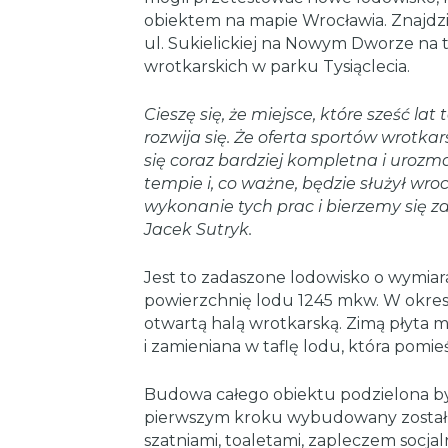
obiektem na mapie Wrocławia. Znajdz
ul. Sukielickiej na Nowym Dworze na t
wrotkarskich w parku Tysiąclecia.
Cieszę się, że miejsce, które sześć l
rozwija się. Że oferta sportów wrotkar
się coraz bardziej kompletna i urozm
tempie i, co ważne, będzie służył wr
wykonanie tych prac i bierzemy się z
Jacek Sutryk
.
Jest to zadaszone lodowisko o wymiar
powierzchnię lodu 1245 mkw. W okres
otwartą halą wrotkarską. Zimą płyta m
i zamieniana w taflę lodu, która pomieś
Budowa całego obiektu podzielona był
pierwszym kroku wybudowany zosta
szatniami, toaletami, zapleczem socja