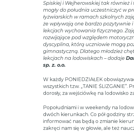
Spiskiej i Wejherowskiej tak również i 
mogły do południa uczestniczyć w
pr
łyżwiarskich w ramach szkolnych zaj
że wpływają one bardzo pozytywnie i 
lekcjach wychowania fizycznego. Zajęc
rozwijające pod względem motoryczn
dyscyplina, którą uczniowie mogą po
gimnastyczną. Dlatego młodzież chętn
lekcjach na lodowiskach – dodaje
Da
sp. z. o.o
.
W każdy PONIEDZIAŁEK obowiązywać 
wszystkich tzw. „TANIE ŚLIZGANIE”. Pr
dorosły, za wejściówkę na lodowisko zap
Popołudniami i w weekendy na lodowis
dwóch kierunkach. Co pół godziny str
informować nas będą o zmianie kierunk
zakręci nam się w głowie, ale też nau