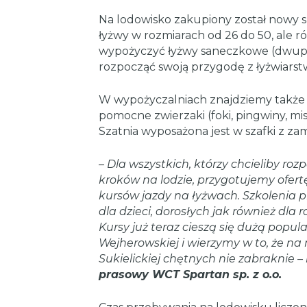
Na lodowisko zakupiony został nowy 
łyżwy w rozmiarach od 26 do 50, ale rów
wypożyczyć łyżwy saneczkowe (dwup
rozpocząć swoją przygodę z łyżwiars
W wypożyczalniach znajdziemy także k
pomocne zwierzaki (foki, pingwiny, misi
Szatnia wyposażona jest w szafki z za
– Dla wszystkich, którzy chcieliby ro
kroków na lodzie, przygotujemy ofer
kursów jazdy na łyżwach. Szkolenia
dla dzieci, dorosłych jak również dla r
Kursy już teraz cieszą się dużą popula
Wejherowskiej i wierzymy w to, że na
Sukielickiej chętnych nie zabraknie 
prasowy WCT Spartan sp. z o.o.