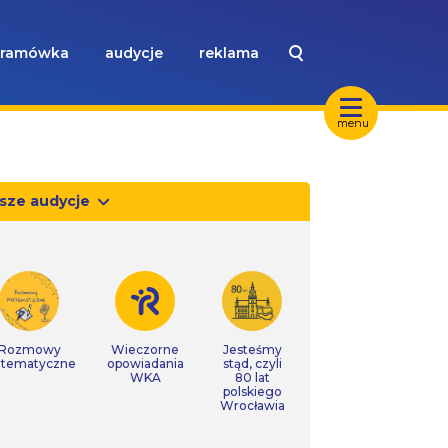
ramówka
audycje
reklama
menu
sze audycje
Rozmowy
Wieczorne
Jesteśmy
tematyczne
opowiadania
stąd, czyli
WKA
80 lat
polskiego
Wrocławia