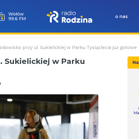
Wołów
o nas
99.6 FM
dowisko przy ul. Sukielickiej w Parku Tysiąclecia już gotowe
 Sukielickiej w Parku
Na
a
Ma