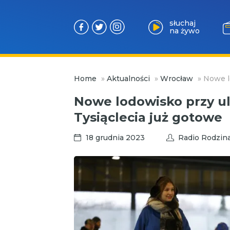
słuchaj
na żywo
Przejdź
Home
»
Aktualności
»
Wrocław
»
Nowe lo
do
treści
Nowe lodowisko przy ul.
Tysiąclecia już gotowe
18 grudnia 2023
Radio Rodzin