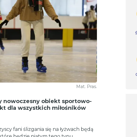
Mat. Pras.
ny nowoczesny obiekt sportowo-
kt dla wszystkich miłośników
yscy fani ślizgania się na łyżwach będą
które będzie piątym tego typu