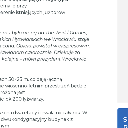
iemy je przy
erenie istniejących już torów
at temu było areną na The World Games,
skich i łyżwiarskich we Wrocławiu staje
aicona.
Obiekt powstał w ekspresowym
ocławianom całorocznie. Dziękuję za
a kolejne – mówi prezydent Wrocławia
ach 50×25 m. co daję łączną
ie wiosenno-letnim przestrzeń będzie
rożona jest
ci ok 200 łyżwiarzy.
a na dwa etapy i trwała niecały rok. W
S
ł dwukondygnacyjny budynek z
lnym
R