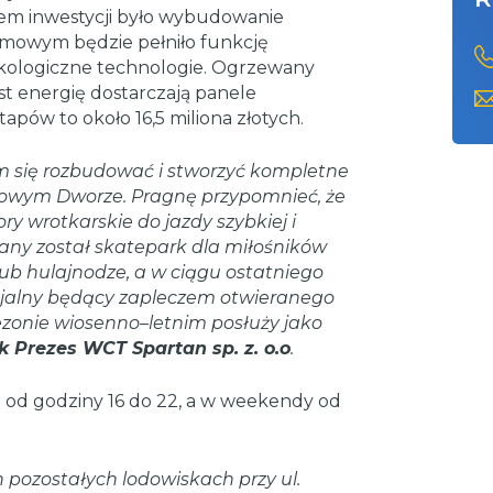
pem inwestycji było wybudowanie
zimowym będzie pełniło funkcję
ekologiczne technologie. Ogrzewany
st energię dostarczają panele
apów to około 16,5 miliona złotych.
am się rozbudować i stworzyć kompletne
owym Dworze. Pragnę przypomnieć, że
y wrotkarskie do jazdy szybkiej i
wany został skatepark dla miłośników
lub hulajnodze, a w ciągu ostatniego
jalny będący zapleczem otwieranego
ezonie wiosenno–letnim posłuży jako
 Prezes WCT Spartan sp. z. o.o
.
 od godziny 16 do 22, a w weekendy od
 pozostałych lodowiskach przy ul.