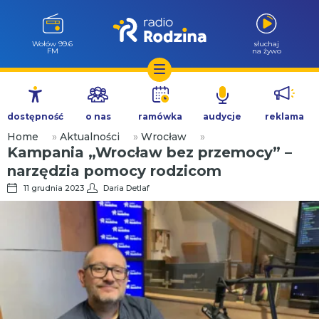
Milicz 88.5
słuchaj
FM
na żywo
Przejdź
do
dostępność
o nas
ramówka
audycje
reklama
treści
Home
»
Aktualności
»
Wrocław
»
Kampania „Wrocław bez przemocy” –
narzędzia pomocy rodzicom
11 grudnia 2023
Daria Detlaf