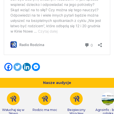
Nasze audycje
Wsłuchaj się w
Rodzic ma moc
Bezpieczny
Agroinfo - b
Słowo
Wrocław
rolnika