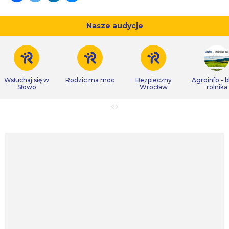
Nasze audycje
Wsłuchaj się w
Rodzic ma moc
Bezpieczny
Agroinfo - b
Słowo
Wrocław
rolnika