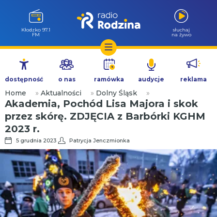
Wołów 99.6
słuchaj
FM
na żywo
Przejdź
do
dostępność
o nas
ramówka
audycje
reklama
treści
Home
»
Aktualności
»
Dolny Śląsk
»
Akademia, Pochód Lisa Majora i skok
przez skórę. ZDJĘCIA z Barbórki KGHM
2023 r.
5 grudnia 2023
Patrycja Jenczmionka