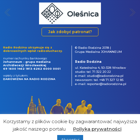
Jak zdobyć patronat?
Radio Rodzina utrzymuje się z
© Radio Rodzina 2018 |
dobrowolnych wpłat radiosłuchaczy.
Grupa Medialna JOHANNEUM
numer rachunku bankowego:
Radio Rodzina
Johanneum - grupa medialna
Archidiecezji Wrocławskiej
ul. Katedralna 4, 50-328 Wrocław
69 1600 1462 1813 6262 6000 0001
studio: tel. 71 322 20 22
wpłaty z tytułem:
e-mail: studio@radiorodzina.pl
DAROWIZNA NA RADIO RODZINA
newsroom: tel. +48 71 327 12 85
e-mail: reporter@radiorodzina.pl
Korzystamy z plików cookie by zagwarantować najwyższa
jakość naszego portalu
Poliyka prywatności
Akceptuj