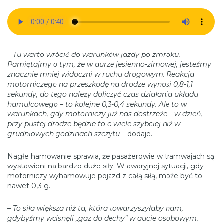
–
Tu warto wrócić do warunków jazdy po zmroku.
Pamiętajmy o tym, że w aurze jesienno-zimowej, jesteśmy
znacznie mniej widoczni w ruchu drogowym. Reakcja
motorniczego na przeszkodę na drodze wynosi 0,8-1,1
sekundy, do tego należy doliczyć czas działania układu
hamulcowego – to kolejne 0,3-0,4 sekundy. Ale to w
warunkach, gdy motorniczy już nas dostrzeże – w dzień,
przy pustej drodze będzie to o wiele szybciej niż w
grudniowych godzinach szczytu
– dodaje.
Nagłe hamowanie sprawia, że pasażerowie w tramwajach są
wystawieni na bardzo duże siły. W awaryjnej sytuacji, gdy
motorniczy wyhamowuje pojazd z całą siłą, może być to
nawet 0,3 g.
–
To siła większa niż ta, która towarzyszyłaby nam,
gdybyśmy wcisnęli „gaz do dechy” w aucie osobowym.