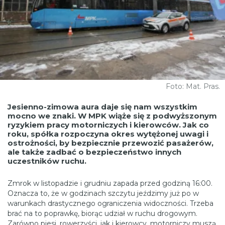
Foto: Mat. Pras.
Jesienno-zimowa aura daje się nam wszystkim
mocno we znaki. W MPK wiąże się z podwyższonym
ryzykiem pracy motorniczych i kierowców. Jak co
roku, spółka rozpoczyna okres wytężonej uwagi i
ostrożności, by bezpiecznie przewozić pasażerów,
ale także zadbać o bezpieczeństwo innych
uczestników ruchu.
Zmrok w listopadzie i grudniu zapada przed godziną 16:00.
Oznacza to, że w godzinach szczytu jeździmy już po w
warunkach drastycznego ograniczenia widoczności. Trzeba
brać na to poprawkę, biorąc udział w ruchu drogowym.
Zarówno piesi, rowerzyści, jak i kierowcy, motorniczy muszą