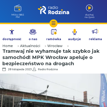
Milicz 88.5
słuchaj
FM
na żywo
Przejdź
do
dostępność
o nas
ramówka
audycje
reklama
treści
Home
»
Aktualności
»
Wrocław
»
Tramwaj nie wyhamuje tak szybko jak
samochód! MPK Wrocław apeluje o
bezpieczeństwo na drogach
28 listopada 2023
Radio Rodzina