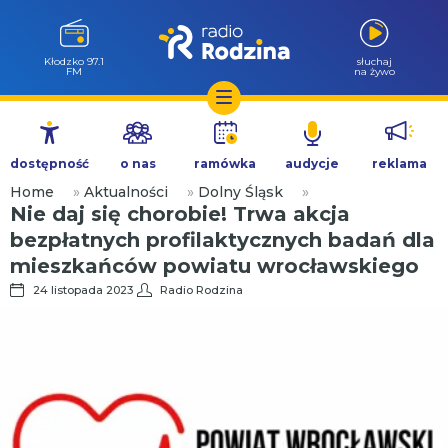
Kłodzko 97.1
słuchaj
FM
na żywo
Przejdź
do
dostępność
o nas
ramówka
audycje
reklama
treści
Home
»
Aktualności
»
Dolny Śląsk
»
Nie daj się chorobie! Trwa akcja
bezpłatnych profilaktycznych badań dla
mieszkańców powiatu wrocławskiego
24 listopada 2023
Radio Rodzina