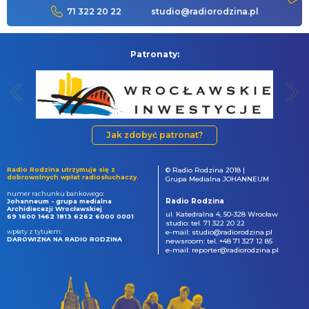
71 322 20 22
studio@radiorodzina.pl
Patronaty:
Jak zdobyć patronat?
Radio Rodzina utrzymuje się z
© Radio Rodzina 2018 |
dobrowolnych wpłat radiosłuchaczy.
Grupa Medialna JOHANNEUM
numer rachunku bankowego:
Radio Rodzina
Johanneum - grupa medialna
Archidiecezji Wrocławskiej
ul. Katedralna 4, 50-328 Wrocław
69 1600 1462 1813 6262 6000 0001
studio: tel. 71 322 20 22
wpłaty z tytułem:
e-mail: studio@radiorodzina.pl
DAROWIZNA NA RADIO RODZINA
newsroom: tel. +48 71 327 12 85
e-mail: reporter@radiorodzina.pl