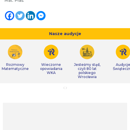
Mat. Pras.
Nasze audycje
Rozmowy
Wieczorne
Jesteśmy stąd,
Audycj
Matematyczne
opowiadania
czyli 80 lat
Świątecz
WKA
polskiego
Wrocławia